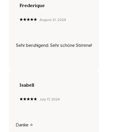
Frederique
Welche Gedanken,
August 21, 2024
Welche Emotionen oder auch welche Körperempfindungen
kannst du jetzt gerade wahrnehmen?
Vielleicht spürst du einen aufgeregten Herzschlag oder
schwitzen oder ein Zittern.
Sehr beruhigend. Sehr schöne Stimme!
Alles,
Was du wahrnimmst,
Darf sein.
Versuche,
Isabell
Dich in die Rolle eines liebevollen Beobachters zu
July 17, 2024
begeben,
Der sich das,
Was du wahrnimmst,
Danke ⭐️
Ganz wertfrei anschaut.