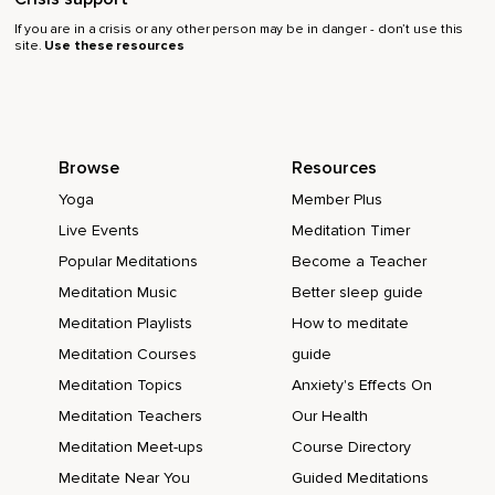
If you are in a crisis or any other person may be in danger - don’t use this
site.
Use these resources
Browse
Resources
Yoga
Member Plus
Live Events
Meditation Timer
Popular Meditations
Become a Teacher
Meditation Music
Better sleep guide
Meditation Playlists
How to meditate
Meditation Courses
guide
Meditation Topics
Anxiety's Effects On
Meditation Teachers
Our Health
Meditation Meet-ups
Course Directory
Meditate Near You
Guided Meditations