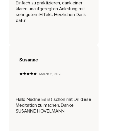
Einfach zu praktizieren, dank einer
Dann nimm auch das wahr.
klaren unaufgeregten Anleitung mit
sehr gutem Effekt. Herzlichen Dank
Es kann sein,
dafür
Dass bestimmte Körperempfindungen oder auch die
Gedanken und Emotionen dich von deiner Aufmerksamkeit
ablenken.
Sobald du das Abdriften merkst,
Susanne
Führe deine Aufmerksamkeit wieder sanft zurück zu dem
Prozess des Atmens.
March 11, 2023
Ist die Ablenkung jedoch so stark,
Dann mach die Ablenkung zum Gegenstand der Meditation.
Verweile mit deiner Aufmerksamkeit in der
Hallo Nadine Es ist schön mit Dir diese
Körperempfindung,
Meditation zu machen. Danke
SUSANNE HÖVELMANN
In den Gedanken oder Emotionen,
Die dich beschäftigen.