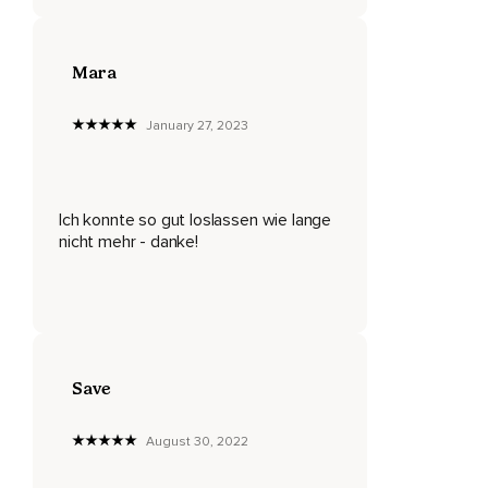
Und atme mit ihnen.
Stell dir vor,
Mara
Sie werden wie von Wellen davongetragen,
January 27, 2023
Ohne dass du etwas dazu tust,
Ohne dass du in die Richtung drückst oder ziehst.
Von ganz alleine kommen und gehen sie.
Ich konnte so gut loslassen wie lange
nicht mehr - danke!
Ganz egal,
Was gerade in den Vordergrund tritt.
Betrachte es.
Betrachte es aus der Distanz.
Save
Hier kann es hilfreich sein,
Zu benennen,
August 30, 2022
Was du empfindest.