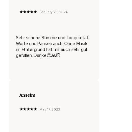
Das geschieht von selbst,
January 23, 2024
Ohne Anstrengung.
Spürst du,
Sehr schöne Stimme und Tonqualität,
Wie dein Atem dich beatmet?
Worte und Pausen auch. Ohne Musik
im Hintergrund hat mir auch sehr gut
Allein die Wahrnehmung dessen,
gefallen. Danke😊🙏🏻
Dass du atmest,
Lässt deinen Atem tiefer werden.
Tiefer und tiefer.
Wo spürst du ihn jetzt?
Anselm
Verweile einen Moment mit deiner Aufmerksamkeit genau
an dieser Stelle.
May 17, 2023
Vielleicht spürst du aber auch,
Dass sich der Atem in deinem Körper ausdehnt.