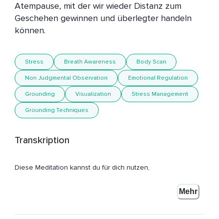
Atempause, mit der wir wieder Distanz zum 
Geschehen gewinnen und überlegter handeln 
können.
Stress
Breath Awareness
Body Scan
Non Judgmental Observation
Emotional Regulation
Grounding
Visualization
Stress Management
Grounding Techniques
Transkription
Diese Meditation kannst du für dich nutzen,
Wenn du dich in einer stressigen Situation befindest.
Mehr
Suche dir dafür einen Ort,
Wo du einen Moment ungestört sein kannst und wo die