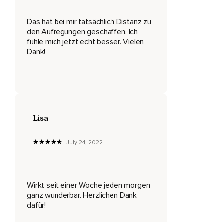
Zum Beispiel das Ärger,
Das hat bei mir tatsächlich Distanz zu
Wut oder Frustration.
den Aufregungen geschaffen. Ich
fühle mich jetzt echt besser. Vielen
Oder das Entziehen,
Dank!
Flattern oder Jucken.
Wichtig hierbei ist,
Dass sich das nicht einnimmt,
Sondern es nur eine von vielen Empfindungen ist,
Lisa
Die du mit deiner ganzen Wahrnehmung ausmachen kannst.
July 24, 2022
Nun komme mit deiner Aufmerksamkeit wieder zurück zu
deinem Atmen.
Beobachte den Prozess des Ein- und Wiederausströmens.
Wirkt seit einer Woche jeden morgen
Merkst du den sanften Luftzug an deinen Nasenlöchern?
ganz wunderbar. Herzlichen Dank
dafür!
Spürst du,