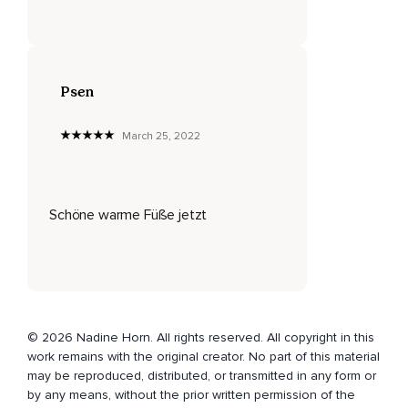
Wie dein Atem über die Luftröhre in deine Lungen wandert?
Und kannst du wahrnehmen,
Wie dein Atem deine Brust oder deinen Bauch zum Heben
Psen
und zum Senken bringt?
Atme mit der Idee,
March 25, 2022
Dass beim Einatmen Ruhe,
Gelassenheit und Zuversicht in dich einströmt.
Schöne warme Füße jetzt
Und dass du mit dem Ausatmen alles Überflüssige loslässt.
Verweile noch einen Moment mit der Idee,
Während du beim Prozess des Atmens bleibst.
Nimmst du eine Veränderung wahr?
© 2026 Nadine Horn. All rights reserved. All copyright in this
Eine Veränderung deiner Aufmerksamkeit?
work remains with the original creator. No part of this material
may be reproduced, distributed, or transmitted in any form or
Indem du dich auf deinen Atem konzentrierst,
by any means, without the prior written permission of the