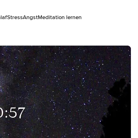
laf
Stress
Angst
Meditation lernen
0:57