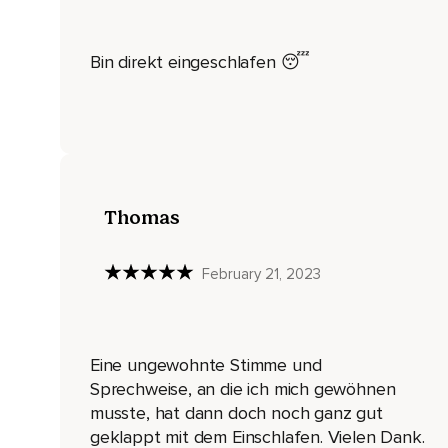
Dein Brustbein strömt die Ruhe weiter und breitet sich ganz 
Zu deinen Schulterblättern bis hoch in deine Schultern hinein
Bin direkt eingeschlafen 😴
Spür einmal zu deinen Schultern,
Wenn es da noch etwas gibt,
Das sie festhalten,
Kannst du dies nun ganz getrost der Ruhe überlassen.
Thomas
Und wie mit einem sanften Streicheln strömt die Ruhe weiter
Beruhigt dort deine Muskeln und Zähnen und fließt weiter bis
February 21, 2023
Zu deinen Unterarmen,
In die Handgelenke und in deine Handteller hinein.
Eine ungewohnte Stimme und
Wie eine sanfte Wärme strömt sie weiter zu deinen Fingern u
Sprechweise, an die ich mich gewöhnen
Wende nun deine Aufmerksamkeit noch einmal deinen Schult
musste, hat dann doch noch ganz gut
Spüre die Ruhe in ihnen,
geklappt mit dem Einschlafen. Vielen Dank.