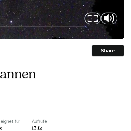
Share
pannen
eignet für
Aufrufe
le
13.1k