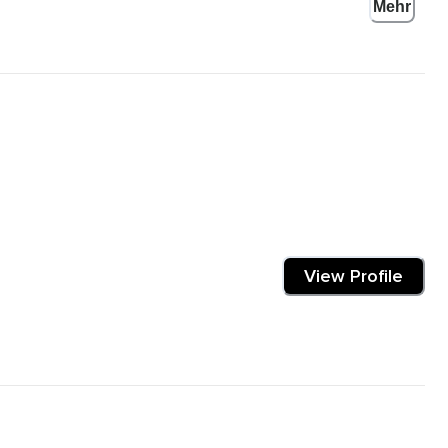
Mehr
View Profile
mt.