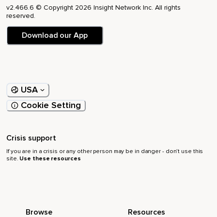
v2.466.6 © Copyright 2026 Insight Network Inc. All rights
Du weißt,
reserved.
Dass Du eins mit allem bist.
Download our App
Wie es sich anfühlt,
Verbunden zu sein.
Wie sich diese Ewigkeit anfühlt.
USA
Der tiefe Frieden mit Dir selbst.
Cookie Setting
Ein Leben im Einklang und in Freiheit und schöpferischer
Freude.
Crisis support
Wenn Du magst,
If you are in a crisis or any other person may be in danger - don’t use this
Dann sprich mir nach.
site.
Use these resources
Ich weiß,
Wie es sich anfühlt,
Unendlich frei zu sein.
Browse
Resources