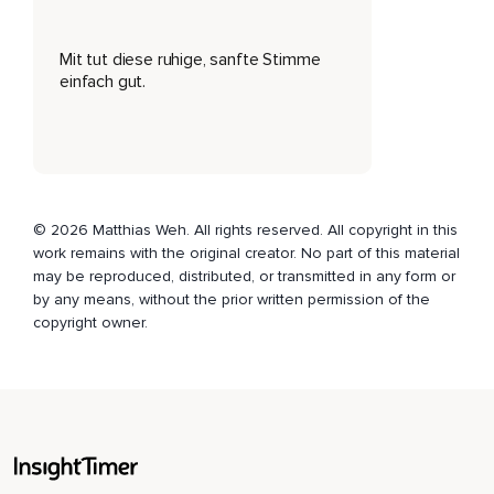
In dem es keine Konflikte gibt,
Mit tut diese ruhige, sanfte Stimme
Weil jeder alles haben,
einfach gut.
Alles sein,
Alles erfahren kann,
Was es gibt.
Und weil jeder weiß,
© 2026 Matthias Weh. All rights reserved. All copyright in this
work remains with the original creator. No part of this material
Dass er alles teilen darf.
may be reproduced, distributed, or transmitted in any form or
Dieser Raum,
by any means, without the prior written permission of the
copyright owner.
In dem keine Erwartung oder Anerkennung vonnöten ist.
Dieser Raum,
In dem Du Dich in ewiger Verbindung mit allem anderen und
Freude und Leichtigkeit selbst erschaffst.
Ganz tief in Dir weißt Du das alles.