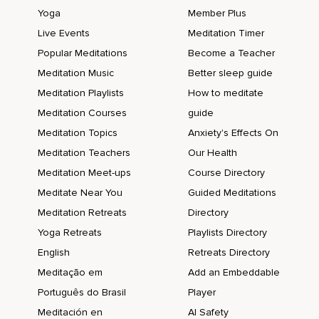
Ich weiß,
Yoga
Member Plus
Live Events
Meditation Timer
Wie es sich anfühlt,
Popular Meditations
Become a Teacher
Meine schöpferische Freude zu leben.
Meditation Music
Better sleep guide
Ich weiß,
Meditation Playlists
How to meditate
Wie es sich anfühlt,
Meditation Courses
guide
Meditation Topics
Anxiety's Effects On
Im vollen Vertrauen,
Meditation Teachers
Our Health
Damit auch im Wissen und in der Wahrheit zu sein.
Meditation Meet-ups
Course Directory
Und ich weiß,
Meditate Near You
Guided Meditations
Wie es sich anfühlt,
Meditation Retreats
Directory
Yoga Retreats
Playlists Directory
Ein Teil des unendlichen Schöpfungsprozesses zu sein.
English
Retreats Directory
Ein Teil der göttlichen Schöpferkraft.
Meditação em
Add an Embeddable
Und ich weiß,
Português do Brasil
Player
Wie es sich anfühlt,
Meditación en
AI Safety