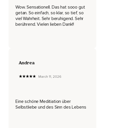
Wow. Sensationell. Das hat sooo gut
Mit jedem Atemzug alles Äußere loszulassen,
getan. So einfach, so klar, so tief, so
viel Wahrheit. Sehr beruhigend. Sehr
Alle Gedanken loslassen und jetzt musst auch Dein
berührend. Vielen lieben Dank!!
Empfinden für Deinen Körper loslassen.
Dein Körper kümmert sich um sich,
Dein Körper und auch Dein innerer Körper entspannen sich
jetzt zur tiefen inneren Ruhe,
Um zu heilen,
Andrea
Um ganz zu werden und nun erinnere Dich daran,
March 11, 2026
Dass Du vertrauen kannst,
Dein Herz schlägt mit großer Regelmäßigkeit seit Jahren,
Eine schöne Meditiation über
Dein Atem,
Selbstliebe und des Sinn des Lebens
Er kommt und geht ganz von selbst,
Du musst nichts dafür tun,