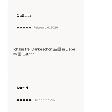
Alles geschieht von selbst,
Wirst getragen,
Cathrin
Du kannst vertrauen,
February 6, 2026
Bist gewollt und erfüllt mit Liebe und schöpferischer Kraft,
Du bist weit mehr als nur Dein Körper,
Du bist erfüllt mit Liebe,
Ich bin frei Dankeschön 🙏🏻 in Liebe
🫶🏼 Cathrin
Ein einzigartiger Ausdruck des Lebens und der Liebe,
Egal was in Deiner Vergangenheit geschehen ist,
Die Kraft liegt in diesem gegenwärtigen Moment,
Bist jetzt frei für die Gegenwart,
Astrid
Du bist mehr als Deine Vergangenheit,
Mehr als Deine bisherigen Erfahrungen,
October 17, 2025
Du bist Du,