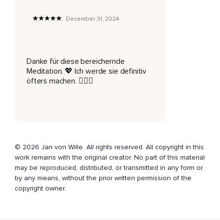
All das kannst Du jetzt loslassen,
December 31, 2024
Bist am innersten Ort Deines Herzens,
Ist es still,
Danke für diese bereichernde
Nimm diese reine Stille in Dir auf und werde Dir nun bewusst,
Meditation. 💖 Ich werde sie definitiv
Dass die wachsende Liebe zu Dir selbst sich weiter und
öfters machen. 🧘🏼‍♀️
weiter ausbreitet zu anderen Menschen,
In allen Situationen des kommenden Tages,
Nimm Dir Zeit,
Nimm Dir Stille und stell Dir vor,
© 2026 Jan von Wille. All rights reserved. All copyright in this
work remains with the original creator. No part of this material
Wie es ist,
may be reproduced, distributed, or transmitted in any form or
Ganz zu sein und Deiner einzigartigen Berufung zu folgen,
by any means, without the prior written permission of the
copyright owner.
Halte diesen inneren Raum noch etwas in Deinem
Bewusstsein,
Dieser Ort,