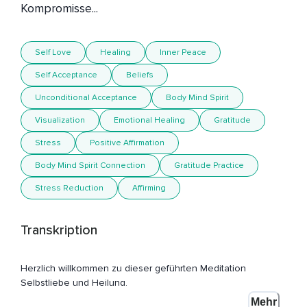
Kompromisse...
Self Love
Healing
Inner Peace
Self Acceptance
Beliefs
Unconditional Acceptance
Body Mind Spirit
Visualization
Emotional Healing
Gratitude
Stress
Positive Affirmation
Body Mind Spirit Connection
Gratitude Practice
Stress Reduction
Affirming
Transkription
Herzlich willkommen zu dieser geführten Meditation
Selbstliebe und Heilung.
Mehr
Es ist hilfreich,