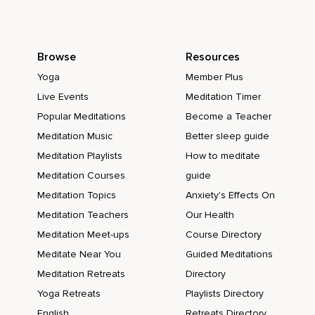
Was Du wirklich willst,
Deine Beziehungen werden bedeutsamer,
Tiefer und achtsamer,
Browse
Resources
Yoga
Member Plus
Du spürst den Sinn des Lebens und Du gibst Bedeutsamkeit,
Live Events
Meditation Timer
Liebe,
Popular Meditations
Become a Teacher
Wertschätzung ganz natürlich weiter in Dein Umfeld,
Meditation Music
Better sleep guide
Die Menschen,
Meditation Playlists
How to meditate
Meditation Courses
guide
Denen Du begegnest,
Meditation Topics
Anxiety's Effects On
Menschen,
Meditation Teachers
Our Health
Die Du durch Deine Worte und Handlungen berührst,
Meditation Meet-ups
Course Directory
Werden aufgebaut,
Meditate Near You
Guided Meditations
Meditation Retreats
Directory
Wertgeschätzt,
Yoga Retreats
Playlists Directory
Ermutigt,
English
Retreats Directory