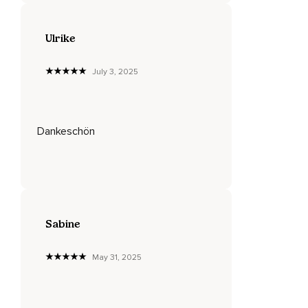
Weil Du existierst und mit dem nächsten Atemzug lass diese
Ulrike
Liebe und Annahme ganz tief einfließen,
Schließe Freundschaft mit Dir selbst,
July 3, 2025
Sei gnädig und gütig und liebevoll mit Dir selbst,
Werde Dein bester Freund und nun genieße diese innere
Ruhe,
Dankeschön
Sie ist Dein innerstes Zuhause,
Frei von allen äußeren Rollen,
Die Du sonst einnimmst,
Dein wahres Selbst,
Sabine
Kostbar,
May 31, 2025
Angenommen,
Umarmt und geliebt,