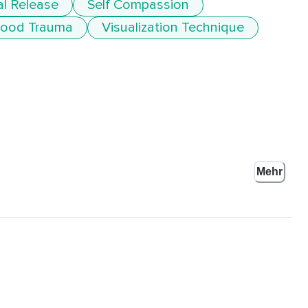
l Release
Self Compassion
hood Trauma
Visualization Technique
Mehr
en und jeder Mensch hat damit zu tun,