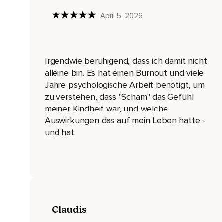
Du hast damals Großes geleistet.
April 5, 2026
Und dann der nächste Schritt ist,
Diese Scham und die Verbindung zu diesem Satz in deinem K
Denn nur was fühlend angenommen worden ist,
Irgendwie beruhigend, dass ich damit nicht
Kann sich auch verwandeln.
alleine bin. Es hat einen Burnout und viele
Jahre psychologische Arbeit benötigt, um
Und dann ein weiterer Schritt ist,
zu verstehen, dass "Scham" das Gefühl
Zu schauen,
meiner Kindheit war, und welche
Auswirkungen das auf mein Leben hatte -
Welches Bedürfnis steckt hinter diesem Glaubenssatz,
und hat.
Hinter deiner Scham.
Und zum Schluss bringe die Scham in eine vertraute Beziehu
Schau,
Mit wem du reden kannst,
Claudis
Denn alles,