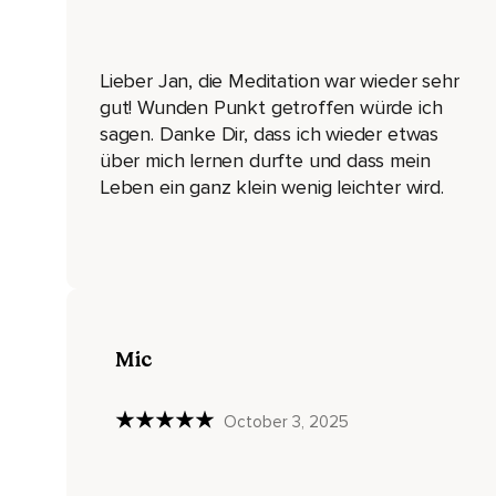
Deine Füße und Beine.
Gehe mit deiner Aufmerksamkeit weiter hoch zum Gesäß und 
Lieber Jan, die Meditation war wieder sehr
Mit der du Kontakt hast.
gut! Wunden Punkt getroffen würde ich
sagen. Danke Dir, dass ich wieder etwas
Und gehe weiter hoch mit deiner Aufmerksamkeit in deinen 
über mich lernen durfte und dass mein
Wie er sich sanft ausdehnt und wieder zusammenzieht mit 
Leben ein ganz klein wenig leichter wird.
Und weiter hoch in die Schultern.
Spüre deine Arme.
Weiter runter zu den Händen und deinen Fingern.
Und zum Schluss gehe mit deiner Aufmerksamkeit in deinen 
Mic
Spüre deine Stirn,
Deine Augen,
October 3, 2025
Deine Nase und weiter runter zu deinen Lippen.
Gesamte Mundbereich und deinen Unterkiefer.