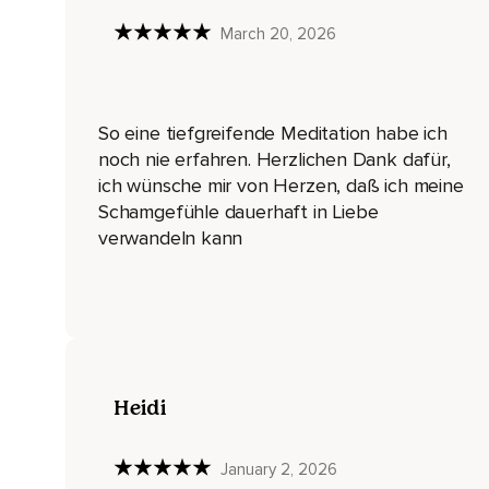
Was ans Licht kommt,
March 20, 2026
Verliert an Kraft.
Ja,
Aber jetzt erstmal herzliche Einladung zu dieser geführten Me
So eine tiefgreifende Meditation habe ich
noch nie erfahren. Herzlichen Dank dafür,
Nimm zu,
ich wünsche mir von Herzen, daß ich meine
Beginnen zwei,
Schamgefühle dauerhaft in Liebe
verwandeln kann
Drei tiefe Atemzüge und komme dadurch ganz in diesem Mo
Tief einatmen und ausatmen.
Noch einmal.
Tief einatmen und ganz ausatmen.
Einatmen und tief ausatmen.
Heidi
Sehr gut.
January 2, 2026
Fühle deinen Körper,