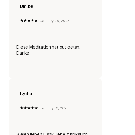
Spürst du,
Ulrike
Dass sich eine herrliche Ruhe in deinem Kopf und in deinem
gesamten Körper ausbreitet.
January 28, 2025
Du fühlst dich vollkommen entspannt.
Dein Kopf ist kühl und klar.
Diese Meditation hat gut getan.
Du spürst tiefen inneren Frieden,
Danke
Fokus,
Klarheit und neu gewonnene Kraft in dir.
Und nun lasse in deinem Kopf dort,
Wo eben noch die Seifenblasen waren,
Lydia
Ein Bild erscheinen,
January 16, 2025
Welches für genau diesen wunderschönen,
Entspannten Zustand steht,
Vielen lieben Dank, liebe Annika! Ich
In dem du dich jetzt gerade befindest.