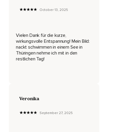
Die heute sehr viel Raum in dir einnimmt,
October 13, 2025
Die für einen Gedanken steht,
Der dich gerade ganz besonders beschäftigt,
Vielen Dank für die kurze,
Wie zum Beispiel ein Problem,
wirkungsvolle Entspannung! Mein Bild:
nackt schwimmen in einem See in
Angst,
Thüringen nehme ich mit in den
restlichen Tag!
Ein Zwangsgedanke,
Eine schmerzhafte Erinnerung oder etwas ganz anderes.
Beobachte wertefrei,
Was jetzt gerade in deinem Kopf geschieht.
Veronika
Sieh all die Seifenblasen,
Die in dir kreisen.
September 27, 2025
Nimm alles wahr,
Was gerade ist.