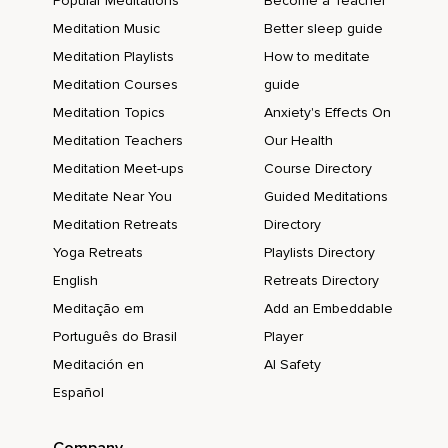
Popular Meditations
Become a Teacher
Meditation Music
Better sleep guide
Meditation Playlists
How to meditate
Meditation Courses
guide
Meditation Topics
Anxiety's Effects On
Meditation Teachers
Our Health
Meditation Meet-ups
Course Directory
Meditate Near You
Guided Meditations
Meditation Retreats
Directory
Yoga Retreats
Playlists Directory
English
Retreats Directory
Meditação em
Add an Embeddable
Português do Brasil
Player
Meditación en
AI Safety
Español
Company