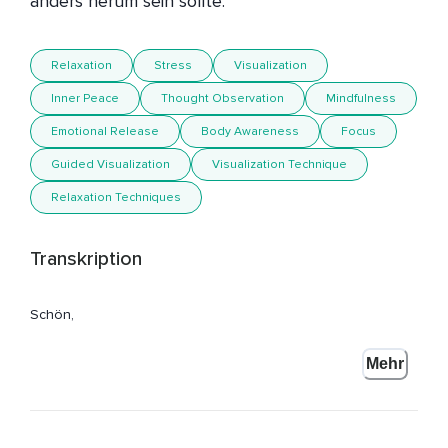
anders herum sein sollte.
Relaxation
Stress
Visualization
Inner Peace
Thought Observation
Mindfulness
Emotional Release
Body Awareness
Focus
Guided Visualization
Visualization Technique
Relaxation Techniques
Transkription
Schön,
Dass du hier bist zur heutigen Meditation.
Mehr
Mein Name ist Annika Henkelmann und mit dieser kleinen
Auszeit darfst du deinen aktiven Gedankenstrom ganz
bewusst unterbrechen,