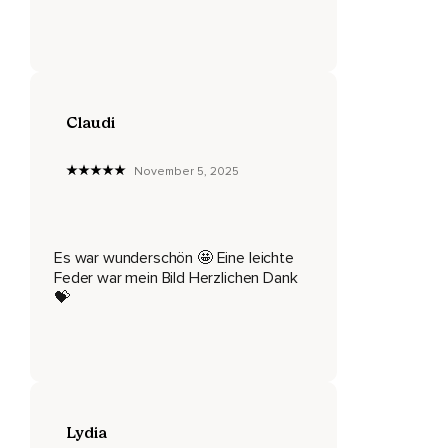
Wie die Gedanken kommen und wieder gehen,
Ohne sie zu bewerten.
Sei einfach der Beobachter.
Nimm wahr,
Claudi
Was jetzt gerade in deinem Kopf geschieht und stell dir nun
vor deinem inneren Auge vor,
November 5, 2025
Dass jeder einzelne Gedanke eine Seifenblase ist.
Vielleicht hast du gerade sehr viele kleine aktive
Es war wunderschön 🤩 Eine leichte
Seifenblasen in deinem Kopf,
Feder war mein Bild Herzlichen Dank
Die dort wild umherkreisen,
💝
Die kommen und gehen und dich nicht zur Ruhe kommen
lassen.
Vielleicht gibt es neben den kleinen auch eine besonders
große,
Lydia
Präsente Seifenblase,