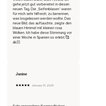
gehe jetzt gut vorbereitet in diesen
Nimm das,
neuen Tag. Die „Seifenblasen“ waren
für mich sehr hilfreich, zu benennen,
Was sich dir als erstes zeigt.
was losgelassen werden wollte. Das
neue Bild, das auftauchte, zeigte den
Alles ist möglich.
blauen Himmel mit kleinen rosa
Wolken. Ich habe diese Stimmung vor
Es kommt direkt aus deinem Innersten.
einer Woche in Spanien so erlebt.🥰
Sieh dir dein Bild genau an.
🙏🏻
Und wenn du magst,
Kannst du es ab sofort in dein Leben integrieren,
Als Anker,
Janine
Mit dem du dich jederzeit in das Gefühl von Ruhe und
inneren Frieden zurückholen kannst.
January 13, 2025
Und dann ganz langsam verblassen die Bilder vor deinem
inneren Auge und ich zähle hierfür nun rückwärts von 5 bis 1.
5.
Sehr angenehme Kurzmeditation.