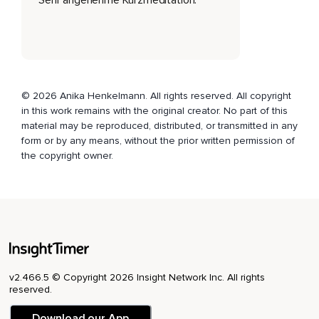
Komme mit deinem Fokus zu deinem Körper,
Spüre die Unterlage,
Auf der du dich befindest.
4.
© 2026 Anika Henkelmann. All rights reserved. All copyright
Atme einmal tief ein und aus.
in this work remains with the original creator. No part of this
material may be reproduced, distributed, or transmitted in any
3.
form or by any means, without the prior written permission of
the copyright owner.
Kreise langsam deine Handgelenke,
Bewege deine Finger.
2.
Bewege deine Arme und Beine,
Folge den Impulsen deines Körpers.
v2.466.5 © Copyright 2026 Insight Network Inc. All rights
1.
reserved.
Öffne sanft deine Augen,
Download our App