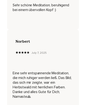
Sehr schöne Meditation, beruhigend
Und nun mache dir bewusst,
bei einem übervollen Kopf :)
Dass du jederzeit frei entscheiden kannst,
Wie du mit deinen Gedanken umgehen möchtest.
Mache dir bewusst,
Dass deine Gedanken nicht dich kontrollieren sollten,
Norbert
Sondern du sie.
July 7, 2025
Und du darfst dich jetzt ganz bewusst dazu entscheiden,
Deine Gedanken,
Eine sehr entspannende Meditation,
Die aktiven Seifenblasen in deinem Kopf,
die mich ruhiger werden ließ. Das Bild,
Zu stoppen.
das sich mir zeigte, war ein
Herbstwald mit herrlichen Farben.
Sage hierfür nun entweder laut oder in Gedanken,
Danke und alles Gute für Dich,
Namaste🙏
Stopp!