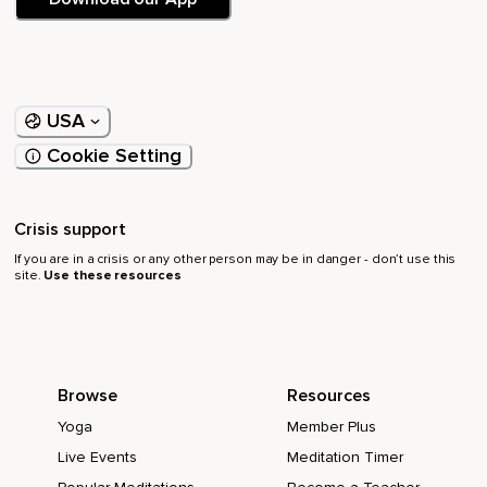
Komme wieder an im Hier und Jetzt,
Spüre kurz nach.
Wie geht es dir jetzt nach dieser kleinen Auszeit?
USA
Hat sich etwas verändert?
Cookie Setting
Und welches Bild hat sich dir gezeigt?
Teile sehr gern deine Erfahrungen mit mir,
Crisis support
Ich würde mich von Herzen freuen.
If you are in a crisis or any other person may be in danger - don’t use this
site.
Use these resources
Alles Liebe für dich.
Namaste.
Deine Anika
Browse
Resources
Yoga
Member Plus
Live Events
Meditation Timer