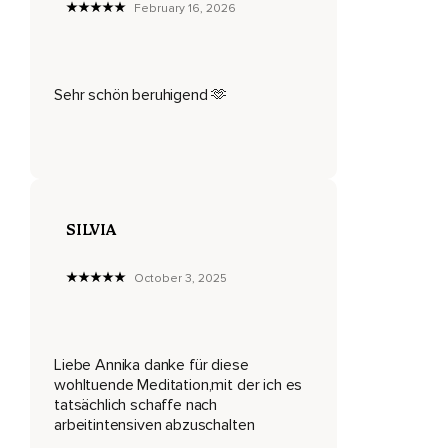
Hier und jetzt gibt es nur Ruhe,
February 16, 2026
Frieden und Liebe und Du darfst mit gutem Gewissen jetzt
einfach nur für Dich da sein.
Sehr schön beruhigend 🫶
Nun werde einmal zum Beobachter Deiner selbst.
Nimm Deine Sitz- oder Liegeposition wahr.
Nimm die Berührungspunkte zwischen Deinem Körper und
der Unterlage wahr.
Spüre die Kleidung auf Deiner Haut.
SILVIA
Beobachte,
October 3, 2025
Wie Dein Körper ohne Dein Zutun ganz von alleine atmet.
Und nun spüre einmal tief in Dich hinein und nimm wahr,
Wie Du Dich in diesem Moment fühlst.
Liebe Annika danke für diese
wohltuende Meditation,mit der ich es
Wie geht es Dir?
tatsächlich schaffe nach
arbeitintensiven abzuschalten
Dieses Gefühl darf da sein.