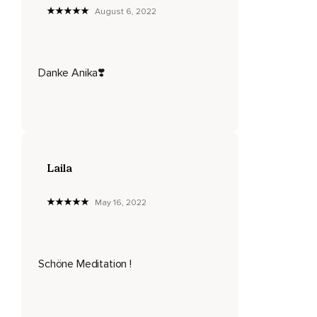
August 6, 2022
wieder aus.
Spüre wieder Deinen Körper auf der Unterlage.
Beginne langsam Dich zu bewegen,
Danke Anika❣️
Deine Hände,
Deine Arme,
Deine Füße und Beine.
Wickel Deinen Oberkörper von einer Seite zur anderen,
Laila
Kreise Deine Schultern und dann öffne langsam Deine
Augen.
May 16, 2022
Schön,
Dass es Dich gibt.
Schöne Meditation !
Namaste,
Deine Anika