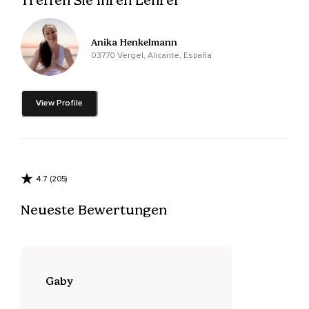
Dass Du Dich richtig wohl fühlst.
Anika Henkelmann
Lege Deine Hände und Arme locker ab.
03770 Vergel, Alicante, España
Lasse Deine Schultern entspannt nach unten hängen.
Entspanne auch Deinen Kiefer und Deine Stirn.
View Profile
Und wenn noch nicht geschehen,
Schließe nun sanft Deine Augen.
Du darfst Dir jetzt in Selbstliebe erlauben,
4.7 (205)
Nach und nach alles loszulassen,
Neueste Bewertungen
Mit dem Du eben noch beschäftigt warst.
Hier und jetzt gibt es keine Aufgaben,
Keine Pflichten oder eventuellen Probleme,
Gaby
Die gelöst werden wollen.