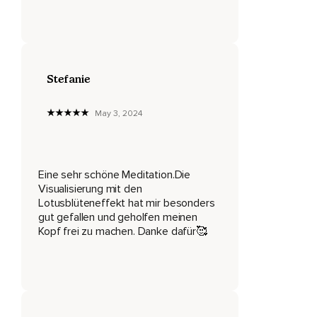
Du musst überhaupt nichts verändern.
Werde nun zum Beobachter Deiner Gedanken.
Stelle Dir vor,
Stefanie
Dass sich in Deinem Kopf kleine goldene Lotusblumen
befinden.
May 3, 2024
Jede Lotusblume symbolisiert einen Gedanken,
Den Du in Dir trägst.
Eine sehr schöne Meditation.Die
Wie sieht es gerade in Deinem Kopf aus?
Visualisierung mit den
Vielleicht kreisen und tanzen viele kleine Blumen umher und
Lotusblüteneffekt hat mir besonders
lassen Dich nicht so richtig zur Ruhe kommen.
gut gefallen und geholfen meinen
Kopf frei zu machen. Danke dafür🥰
Eventuell befindet sich dort eine besonders große
Lotusblume,
Die für einen Gedanken steht,
Der gerade sehr viel Aufmerksamkeit möchte.