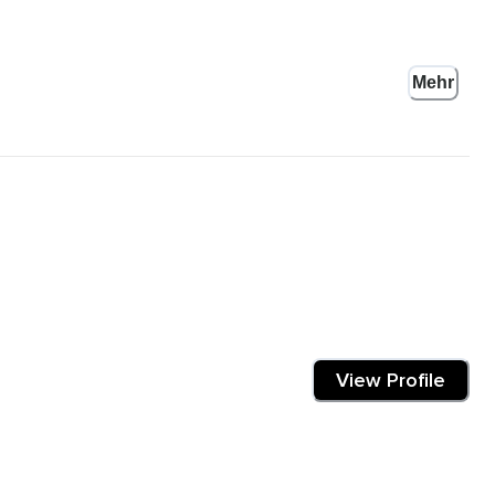
Mehr
che fordern uns heraus und es kann dann passieren,
en dürfen.
View Profile