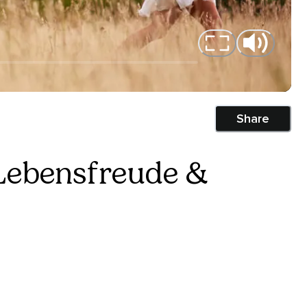
Share
 Lebensfreude &