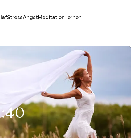
laf
Stress
Angst
Meditation lernen
8:40