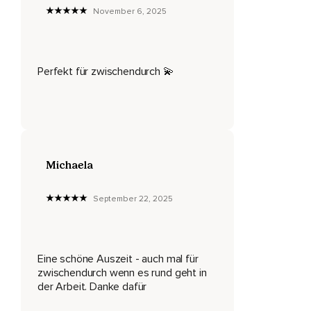
vollständig ein in das Gefühl,
November 6, 2025
Jetzt genau dort zu sein.
Und dann erlaube Deinem Körper,
Perfekt für zwischendurch 💫
Immer entspannter und schwerer zu werden.
Entspanne Deine Füße und Beine,
Spüre,
Wie sie immer schwerer und ruhiger werden.
Michaela
Entspanne Dein Gesäß,
September 22, 2025
Deinen Bauch und Brustraum.
Entspanne Deine Arme und Hände,
Nimm wahr,
Eine schöne Auszeit - auch mal für
zwischendurch wenn es rund geht in
Wie jeder einzelne Finger immer lockerer wird.
der Arbeit. Danke dafür
Vielleicht kannst Du auch ein leichtes,