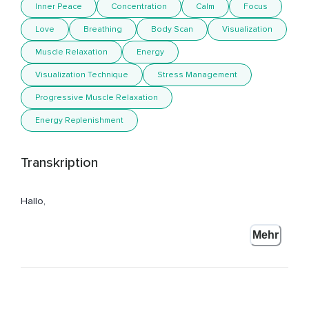
Inner Peace
Concentration
Calm
Focus
Love
Breathing
Body Scan
Visualization
Muscle Relaxation
Energy
Visualization Technique
Stress Management
Progressive Muscle Relaxation
Energy Replenishment
Transkription
Hallo,
Mein Name ist Annika Henkelmann und ich freue mich,
Mehr
Dass Du hier bist zu Deiner kleinen Auszeit.
Setze oder lege Dich hierfür bequem hin und dann schließe
Deine Augen.