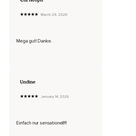
hinaus fließen.
March 29, 2026
Dieser Moment gehört nur Dir.
Soll inzwischen durch Gedanken aufkommen,
Ist das völlig in Ordnung.
Mega gut! Danke.
Es liegt in unserer Natur,
Dass Gedanken kommen und gehen.
Erkenne sie dann einfach,
Nimm sie liebevoll an,
Undine
Ganz ohne sie zu bewerten und dann lasse sie wie eine
Wolke am Himmel langsam weiterziehen.
January 14, 2026
Kehre dann mit Deiner Aufmerksamkeit wieder zurück zu
Deiner Atmung und zu meiner Stimme.
Einfach nur sensationell!!!
Und nun genieße hier noch ein paar tiefe und lange
Atemzüge.