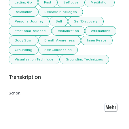
Letting Go
Past
Self Love
Meditation
Relaxation
Release Blockages
Personal Journey
Self
Self Discovery
Emotional Release
Visualization
Affirmations
Body Scan
Breath Awareness
Inner Peace
Grounding
Self Compassion
Visualization Technique
Grounding Techniques
Transkription
Schön,
Dass Du hier bist zur Meditation,
Mehr
Um Dein wahres Selbst zu entdecken,
Blockaden loszulassen und Dich emotional zu befreien.