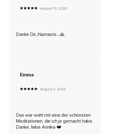
August 10, 2022
Die dritte,
Gelbe,
Die vierte,
Danke Dir...Namaste....🙏
Grüne,
Die fünfte,
Hellblaue,
Die sechste,
Emma
Dunkelblaue und schließlich die letzte,
August 2, 2022
Violettfarbene Stufe.
Und hier unten angekommen,
Gelangst Du auf eine wunderschöne Wiese.
Das war wohl mit eine der schönsten
Meditationen, die ich je gemacht habe.
Du gehst ein paar Schritte,
Danke, liebe Annika ❤️