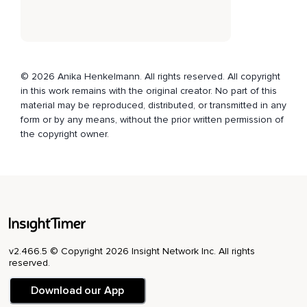
Spürst das weiche Gras unter Deinen nackten Füßen und
genießt die Sonne auf Deiner Haut.
Du bist umgeben von Bäumen,
Von Wildblumen und dann siehst Du etwas weiter von Dir
© 2026 Anika Henkelmann. All rights reserved. All copyright
entfernt,
in this work remains with the original creator. No part of this
Ganz schemenhaft,
material may be reproduced, distributed, or transmitted in any
form or by any means, without the prior written permission of
Eine Person im Gras sitzen.
the copyright owner.
Du gehst langsam auf die Person zu und Du spürst,
Dass eine ganz besondere und sehr angenehme Energie
von ihr ausgeht.
Sie sitzt dort,
Ganz friedvoll und ruhig und schaut Dich liebevoll an.
v2.466.5 © Copyright 2026 Insight Network Inc. All rights
Als Du schließlich direkt vor ihr stehst,
reserved.
Erkennst Du,
Download our App