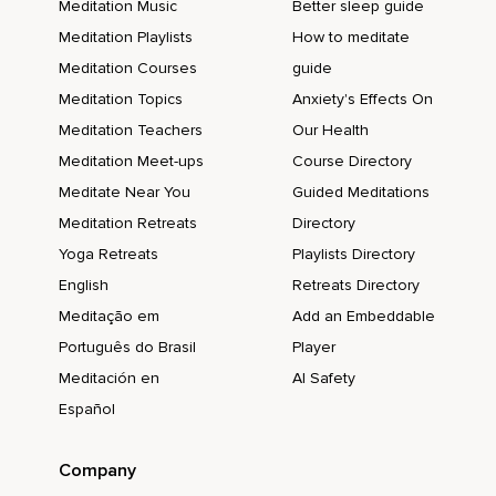
Meditation Music
Better sleep guide
Diese Schicht,
Meditation Playlists
How to meditate
Meditation Courses
guide
Vielleicht schon sehr lange,
Meditation Topics
Anxiety's Effects On
Eventuell bereits seit vielen Jahren,
Meditation Teachers
Our Health
Wie eine Last mit Dir herum.
Meditation Meet-ups
Course Directory
Sie wurde mit der Zeit immer dicker und sie hält Dich heute
Meditate Near You
Guided Meditations
davon ab,
Meditation Retreats
Directory
Dein wahres Selbst und Dein Licht zu sehen und zu fühlen.
Yoga Retreats
Playlists Directory
English
Retreats Directory
Und wie Du jetzt da stehst und Dich selber anschauen
kannst,
Meditação em
Add an Embeddable
Português do Brasil
Player
Spürst Du einen ganz klaren inneren Impuls,
Meditación en
AI Safety
Der Dir sagt,
Español
Dass jetzt der richtige Zeitpunkt gekommen ist,
Um Deinen alten Ballast und alles,
Company