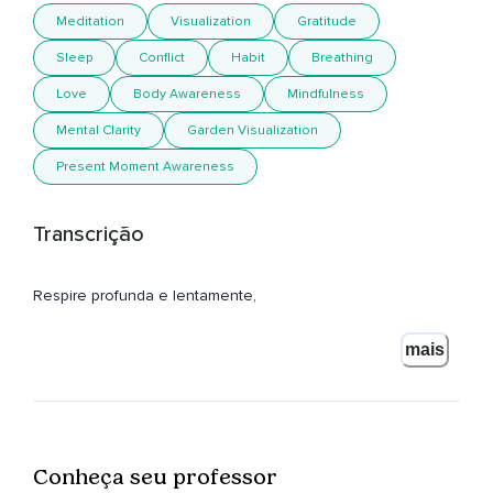
Meditation
Visualization
Gratitude
Sleep
Conflict
Habit
Breathing
Love
Body Awareness
Mindfulness
Mental Clarity
Garden Visualization
Present Moment Awareness
Transcrição
Respire profunda e lentamente,
Procure uma posição confortável,
mais
Feche os olhos,
Se entregue,
Se permita,
Conheça seu professor
Entregue seu corpo em direção a gravidade,