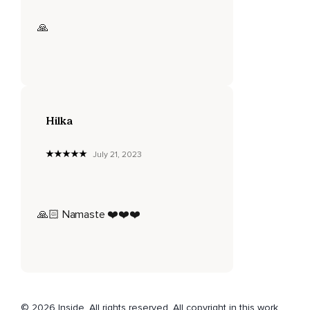
🙏
Hilka
July 21, 2023
🙏🏻 Namaste ❤️❤️❤️
© 2026 Inside. All rights reserved. All copyright in this work