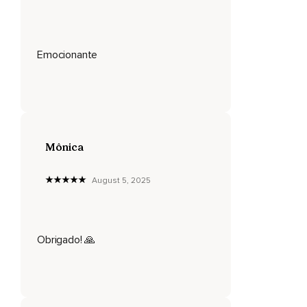
Pode ser marido,
Esposa,
Emocionante
Um amigo,
Seu pai,
Sua mãe,
Filho,
Mônica
Filha,
Um ente querido,
August 5, 2025
Essa pessoa está vindo em sua direção e esse rosto
familiar e agradável se aproxima de você e te abraça,
Um abraço forte e seguro e diz,
Obrigado! 🙏
Eu te amo,
Você é muito importante para mim,