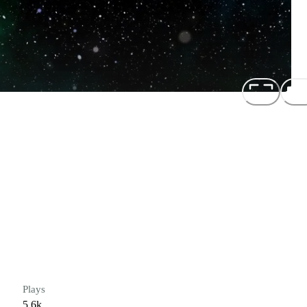
Plays
5.6k