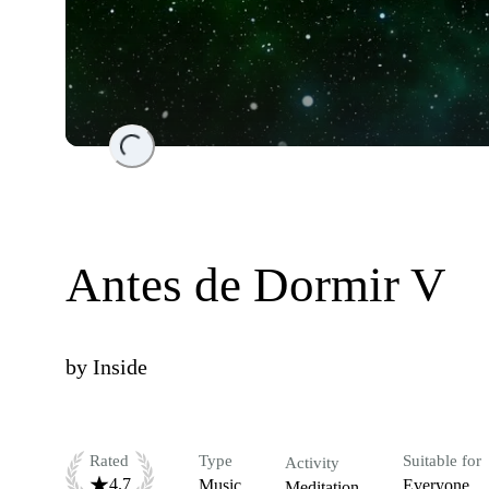
Loading...
Antes de Dormir V
by
Inside
Rated
Type
Suitable for
Activity
4.7
Music
Everyone
Meditation