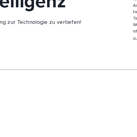
elligenz
A
h
T
ng zur Technologie zu vertiefen!
W
i
z