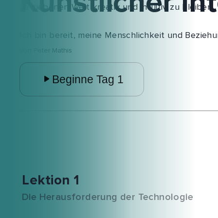
Künstlicher Int
getriebenen Welt kreativ und intuitiv zu bleiben.
Ich bin bereit, meine Menschlichkeit und Beziehu
Von
Peter Mathis
Beginne Tag 1
Lektion 1
Die Herausforderung der Technologie