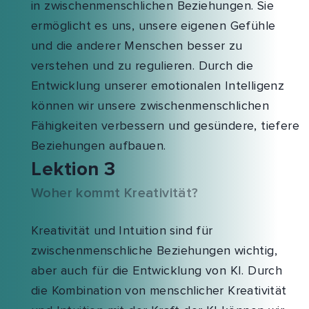
in zwischenmenschlichen Beziehungen. Sie
ermöglicht es uns, unsere eigenen Gefühle
und die anderer Menschen besser zu
verstehen und zu regulieren. Durch die
Entwicklung unserer emotionalen Intelligenz
können wir unsere zwischenmenschlichen
Fähigkeiten verbessern und gesündere, tiefere
Beziehungen aufbauen.
Lektion 3
Woher kommt Kreativität?
Kreativität und Intuition sind für
zwischenmenschliche Beziehungen wichtig,
aber auch für die Entwicklung von KI. Durch
die Kombination von menschlicher Kreativität