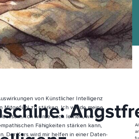
Auswirkungen von Künstlicher Intelligenz
chine: Angstfre
n Mitgefühl zu stärken. Ich werde meine
rbessern. Ich werde auch lernen, wie ich
mpathischen Fähigkeiten stärken kann,
Al
an
 Der Kurs wird mir helfen in einer Daten-
f