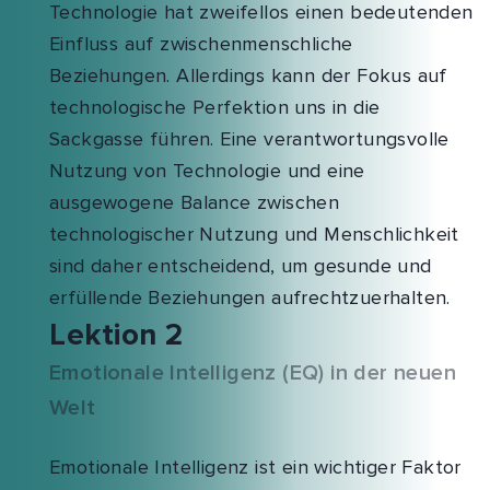
Technologie hat zweifellos einen bedeutenden
Einfluss auf zwischenmenschliche
Beziehungen. Allerdings kann der Fokus auf
technologische Perfektion uns in die
Sackgasse führen. Eine verantwortungsvolle
Nutzung von Technologie und eine
ausgewogene Balance zwischen
technologischer Nutzung und Menschlichkeit
sind daher entscheidend, um gesunde und
erfüllende Beziehungen aufrechtzuerhalten.
Lektion 2
Emotionale Intelligenz (EQ) in der neuen
Welt
Emotionale Intelligenz ist ein wichtiger Faktor