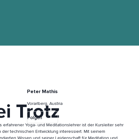
Peter Mathis
i Trotz
Vorarlberg, Austria
Folgen
s erfahrener Yoga- und Meditationslehrer ist der Kursleiter sehr
 der technischen Entwicklung interessiert. Mit seinem
undierten Wissen und seiner Leidenschaft für Meditation und