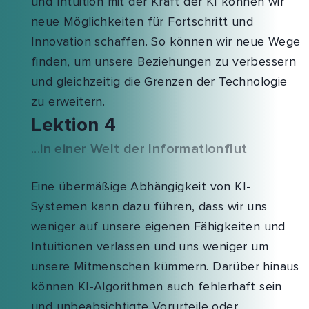
und Intuition mit der Kraft der KI können wir
neue Möglichkeiten für Fortschritt und
Innovation schaffen. So können wir neue Wege
finden, um unsere Beziehungen zu verbessern
und gleichzeitig die Grenzen der Technologie
zu erweitern.
Lektion 4
...in einer Welt der Informationflut
Eine übermäßige Abhängigkeit von KI-
Systemen kann dazu führen, dass wir uns
weniger auf unsere eigenen Fähigkeiten und
Intuitionen verlassen und uns weniger um
unsere Mitmenschen kümmern. Darüber hinaus
können KI-Algorithmen auch fehlerhaft sein
und unbeabsichtigte Vorurteile oder