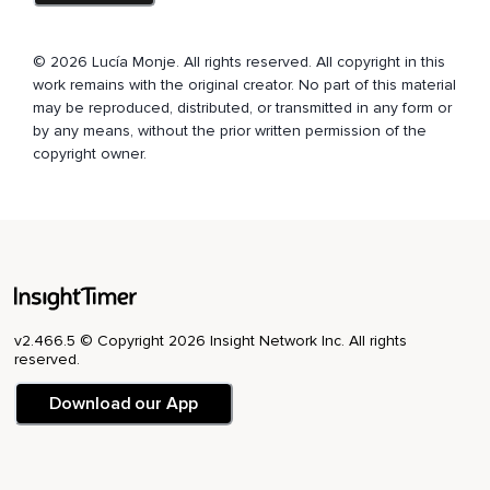
Para hacer un pequeño escaneo corporal.
De tu cuerpo,
© 2026 Lucía Monje. All rights reserved. All copyright in this
work remains with the original creator. No part of this material
Conectándote contigo.
may be reproduced, distributed, or transmitted in any form or
by any means, without the prior written permission of the
Aquí siempre que llegamos al final de un proceso.
copyright owner.
Se despierta una pregunta silenciosa que es.
.
.
Ahora qué que me llevo.
Que he conseguido.
v2.466.5 © Copyright 2026 Insight Network Inc. All rights
reserved.
¿Qué ha cambiado?
Qué va a pasar después.
Download our App
Y.
.