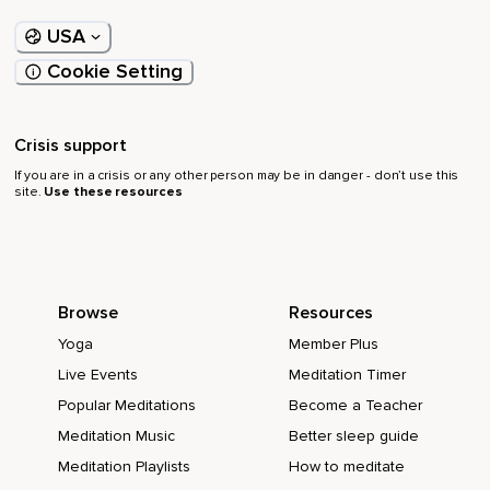
.
USA
Tengo que decirte que no te llevas nada nuevo.
Cookie Setting
No has añadido nada a quién eres.
No has adquirido una habilidad extra ni un estado
Crisis support
permanente.
If you are in a crisis or any other person may be in danger - don’t use this
site.
Use these resources
Pero.
.
.
Browse
Resources
Lo que seguro que te llevas es menos ruido.
Yoga
Member Plus
Menos interferencia mental.
Live Events
Meditation Timer
Menos necesidad de corregirte constantemente.
Popular Meditations
Become a Teacher
Lo que empieza ahora que es la integración.
Meditation Music
Better sleep guide
Meditation Playlists
How to meditate
No es entender mentalmente o intelectualmente lo que ha