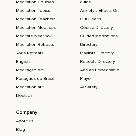
pasado estos días.
Meditation Courses
guide
Meditation Topics
Anxiety's Effects On
Integrar es permitir que el cuerpo haga su trabajo sin que tú
te metas en medio.
Meditation Teachers
Our Health
Meditation Meet-ups
Course Directory
Muchas personas terminan procesos espirituales queriendo
sostener la experiencia como un congelarla.
Meditate Near You
Guided Meditations
Meditation Retreats
Directory
Repetirla o convertirla en una referencia.
Yoga Retreats
Playlists Directory
Y eso de nuevo aunque parece lógico vuelve a ser una
English
Retreats Directory
interferencia.
Meditação em
Add an Embeddable
La integración ocurre cuando no intentas conservar nada.
Português do Brasil
Player
Cuando dejas que lo que has vivido se asiente por sí solo.
Meditation auf
AI Safety
Necesitas confiar que lo que has practicado ya está
Deutsch
operando.
Porque este trabajo no se nota cuando estás sentada o
Company
sentado meditando.
About us
Este trabajo se nota cuando te levantas,
Blog