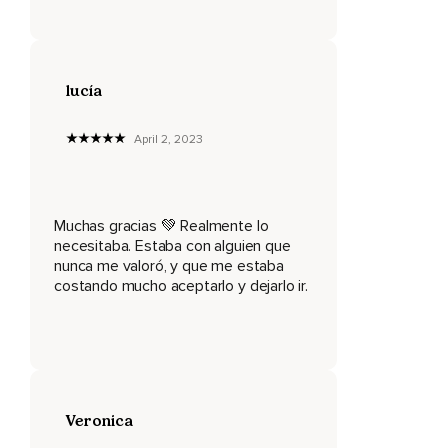
Experiencias que viviste y padeciste sintiéndote mal,
Porque él o ella lo necesitaba.
Has renegado de ti mismo.
lucía
¿Te cuesta recordar tus sueños de otras épocas?
April 2, 2023
Quizá hasta te has alejado de tu familia y ya no tienes
amigos.
Tu vida ya no es tuya,
Muchas gracias 💚 Realmente lo
Pues vives y respiras por él,
necesitaba. Estaba con alguien que
nunca me valoró, y que me estaba
Por ella,
costando mucho aceptarlo y dejarlo ir.
Por esa persona que te succiona poco a poco,
Que te ha dejado sin fe,
Sin alegría,
Sin nada que sea tuyo.
Veronica