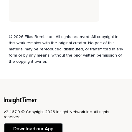
¿Sabes?
Las buenas intenciones siempre han estado en ti,
De eso no hay duda.
© 2026 Elías Berntsson. All rights reserved. All copyright in
Has hecho lo que te pareció mejor,
this work remains with the original creator. No part of this
material may be reproduced, distributed, or transmitted in any
Pero ¿mejor para quién?
form or by any means, without the prior written permission of
Te acostumbraste tanto a pensar en esa persona que te
the copyright owner.
olvidaste de ti.
Y te entiendo,
Claro que te entiendo.
Eres una persona tan buena que ni siquiera dudaste en
renunciar a ti.
v2.467.0 © Copyright 2026 Insight Network Inc. All rights
Si revisas rápidamente tu vida,
reserved.
Te darás cuenta de que todo ha sido una cadena de
Download our App
entrega,