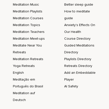
Y aquí puede haber estado el nudo del problema.
Meditation Music
Better sleep guide
Meditation Playlists
How to meditate
Te sentiste tan necesaria para él o ella que dejaste de ser
tú para transformarte en una herramienta para cubrir sus
Meditation Courses
guide
necesidades,
Meditation Topics
Anxiety's Effects On
Para responder a sus exigencias.
Meditation Teachers
Our Health
Meditation Meet-ups
Course Directory
De esta manera tenías su atención.
Meditate Near You
Guided Meditations
Ese fue el camino que encontraste para que te viera.
Retreats
Directory
Y así,
Meditation Retreats
Playlists Directory
Tú,
Yoga Retreats
Retreats Directory
English
Add an Embeddable
El verdadero tú,
Meditação em
Player
El que nació y creció con sueños,
Português do Brasil
AI Safety
Con deseos,
Meditation auf
Con una luz interior,
Deutsch
Quedó oculto,