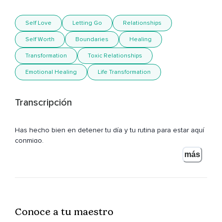
Self Love
Letting Go
Relationships
Self Worth
Boundaries
Healing
Transformation
Toxic Relationships
Emotional Healing
Life Transformation
Transcripción
Has hecho bien en detener tu día y tu rutina para estar aquí
conmigo.
más
Dedícate este momento a ti,
A pensar en ti,
Que bien lo mereces.
Conoce a tu maestro
Olvídate unos minutos de todo lo que tienes planeado,