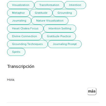
Visualization
Transformation
Intention
Metaphor
Gratitude
Grounding
Journaling
Nature Visualization
Heart Chakra Focus
Intention Setting
Divine Connection
Gratitude Practice
Grounding Techniques
Journaling Prompt
Spirits
Transcripción
Hola,
Espero que estés muy bien y hoy te quiero invitar a que
más
hagamos una meditación para entrar en contacto y
reconocer ese maestro interior que habita en ti.