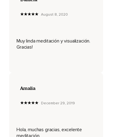
Todo ese campo está lleno de flores y puedes disfrutar de
sus colores.
August 8, 2020
Conectar con esa vibración hermosa que trae la naturaleza,
De fluidez,
Muy linda meditación y visualización.
De perfección,
Gracias!
De amor.
Y a medida que vas empezando a caminar,
Vas viendo cómo se va abriendo el camino y es como si te
estuviera diciendo este es el sendero por el que vas a
Amalia
llegar a un lugar muy especial.
Sigue caminando con mucha seguridad,
December 29, 2019
Viendo cómo el camino cada vez se hace más claro.
Y a lo lejos visualizas un árbol.
Hola, muchas gracias, excelente
Quieres llegar a él.
meditación.