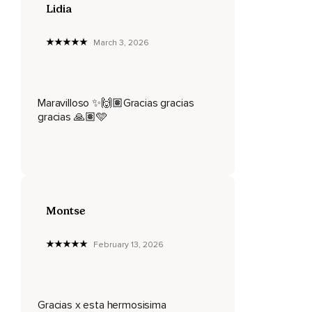
Lidia
Todo el tiempo estamos respirando,
Pero muchas veces no hacemos conciencia del ritmo,
March 3, 2026
De cómo entra y sale,
De la temperatura,
Maravilloso ✨🙌🏽Gracias gracias
De lo que sentimos al hacerlo.
gracias 🙏🏽🩵
Y en este momento empieza a ser conciencia de ello.
Y a medida que vas respirando,
Ves sintiendo cómo tu cuerpo cae por gravedad,
Por tu propio peso,
Montse
En el lugar donde te encuentres.
February 13, 2026
Acostado,
Sentado,
Simplemente siente,
Gracias x esta hermosisima