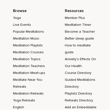
Recuerda,
Estás observando.
Browse
Resources
Y ahora quiero que imagines que ese sol que se posa
Yoga
Member Plus
sobre tu árbol representa a Dios,
Live Events
Meditation Timer
A la fuente creadora,
Popular Meditations
Become a Teacher
Meditation Music
Better sleep guide
Al universo,
Meditation Playlists
How to meditate
Como lo quieras llamar.
Meditation Courses
guide
¿Qué tanto te sientes conectado a esa fuente?
Meditation Topics
Anxiety's Effects On
¿Cómo está tu sol?
Meditation Teachers
Our Health
Meditation Meet-ups
Course Directory
¿Lo viste?
Meditate Near You
Guided Meditations
¿No lo viste?
Retreats
Directory
Y ahora,
Meditation Retreats
Playlists Directory
¿qué tanto quieres que esté alineado contigo?
Yoga Retreats
Retreats Directory
English
Add an Embeddable
Simplemente mantén la intención de hacerlo.