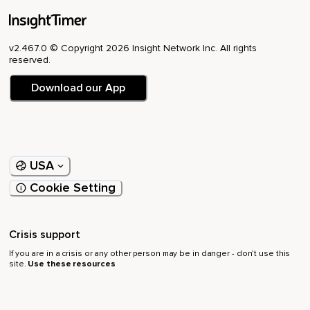
Mira sus ramas,
Sus hojas,
v2.467.0 © Copyright 2026 Insight Network Inc. All rights
reserved.
Si tiene frutos o no.
Download our App
¿Cómo lo ves en su posición con respecto al sol?
¿Se ve abierto?
¿Brillan sus colores?
USA
Sigue observando atentamente cada detalle.
Cookie Setting
Y ahora tómate el tiempo para observar hacia abajo,
Hacia sus raíces.
Crisis support
¿Tiene muchas raíces?
If you are in a crisis or any other person may be in danger - don’t use this
¿Sientes que están muy profundo en la tierra?
site.
Use these resources
¿O tal vez son algo superficiales?