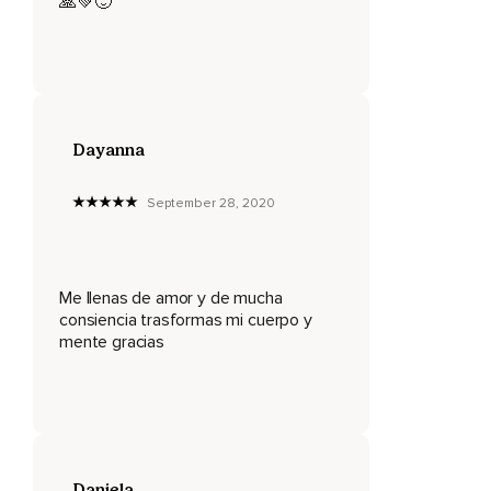
🙏💚🙂
Donde se une la energía espiritual y la energía terrenal,
Esa que te permite saber que estás aquí en esta
experiencia como humano y a la vez estás interconectado
con un todo.
A medida que te vas entrando entonces en tu corazón,
Dayanna
Vas a imaginar cómo te encuentras allí.
Te haces pequeño y llegas a ese centro del pecho,
September 28, 2020
A tu corazón.
Imagina,
Me llenas de amor y de mucha
Visualiza allí,
consiencia trasformas mi cuerpo y
mente gracias
En ese lugar,
Que hay un campo grande y hermoso,
Con un cielo muy azul,
Muy claro.
Daniela