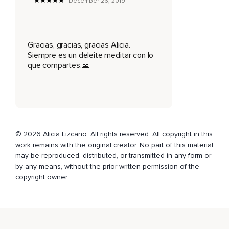
December 26, 2019
Y te vas acercando.
A medida que estás cada vez a menos distancia del árbol,
Gracias, gracias, gracias Alicia.
Sientes un cobijo de una energía muy amorosa.
Siempre es un deleite meditar con lo
que compartes.🙏
Una energía que te da paz,
Tranquilidad.
Y cuando llegas allí,
Te das cuenta que ese árbol representa tu sabiduría,
© 2026 Alicia Lizcano. All rights reserved. All copyright in this
Tu maestro interior.
work remains with the original creator. No part of this material
¿Cómo se ve ese árbol?
may be reproduced, distributed, or transmitted in any form or
by any means, without the prior written permission of the
¿Tiene un tronco ancho?
copyright owner.
¿De qué color es?
Simplemente observa.
No estás juzgando.