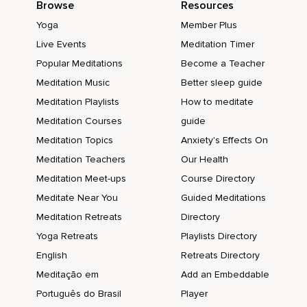
Browse
Resources
Y siente,
Yoga
Member Plus
Experimenta tu cuerpo.
Live Events
Meditation Timer
¿Qué se siente contar con toda esa energía?
Popular Meditations
Become a Teacher
Meditation Music
Better sleep guide
¿Qué se siente ser ese ser único y maravilloso?
Meditation Playlists
How to meditate
Y vamos a repetir por tercera y última vez.
Meditation Courses
guide
Me reconozco como un ser único y maravilloso,
Meditation Topics
Anxiety's Effects On
Capaz de crear realidades en mi vida,
Meditation Teachers
Our Health
Meditation Meet-ups
Course Directory
Porque confío y creo plenamente en mí.
Meditate Near You
Guided Meditations
Sé quién soy.
Meditation Retreats
Directory
Y sintiendo esta energía,
Yoga Retreats
Playlists Directory
Quiero que te enfoques en los puntos donde sientes que
English
Retreats Directory
esa energía no ha podido entrar en tu cuerpo.
Meditação em
Add an Embeddable
Tal vez haya unos espacios donde no haya color o sea más
Português do Brasil
Player