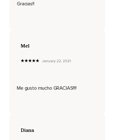
Gracias!!
Recuerda que no es que no vibre en otros colores,
Sino que predomina el color amarillo.
El solo nombre de este chakra,
Plexo solar,
Mel
Te puede dar una idea que tiene conexión con el poder del
sol.
January 22, 2021
Cuando tú te pones al sol,
Te recargas de energía,
Me gusto mucho GRACIAS!!!!
Te llenas de ella,
Y es de eso que se trata la vibración de este chakra,
De tu poder interior,
De la confianza que sientes en ti mismo y en tus
creaciones.
Diana