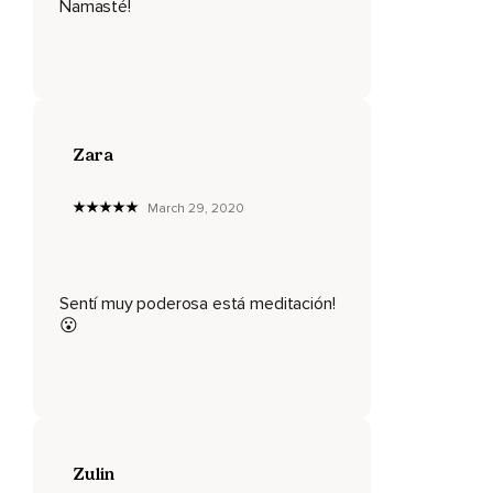
Namasté!
hacer,
Simplemente porque no nos autovalidamos,
Sino que esperamos la validación externa.
Vamos entonces a iniciar nuestro trabajo de meditación.
Zara
Te invito a que si cuentas con un cristal llamado citrino,
Que es de color amarillo,
March 29, 2020
Puedas hacer esta meditación con él.
Busca un lugar tranquilo donde puedas tener unos minutos.
Sentí muy poderosa está meditación!
Puedes acomodarte acostado,
😮
Sentado en una silla o sentado en el suelo.
Te recomiendo que te descalces los pies para que sientas
la energía de conexión.
Cuando estés allí en ese espacio,
Zulin