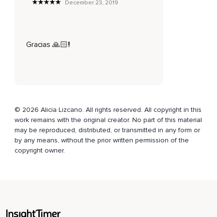
December 23, 2019
Y siente como a medida que va llenándose va ingresando
esa energía a través del triángulo hacia ti,
Hacia tu estómago,
Gracias 🙏🏻!!
Tus intestinos,
Tu vesícula,
Tu hígado,
La parte media de tu columna vertebral.
© 2026 Alicia Lizcano. All rights reserved. All copyright in this
work remains with the original creator. No part of this material
Visualiza cómo se va llenando de esa luz amarilla y a
may be reproduced, distributed, or transmitted in any form or
medida que allí se va haciendo más intensa,
by any means, without the prior written permission of the
Esa luz también se va distribuyendo por el resto de tu
copyright owner.
cuerpo.
Y a medida que sientes que la intensidad cada vez es
mayor y que te llenas con más fuerza,
Vas a ir repitiendo después de mí.