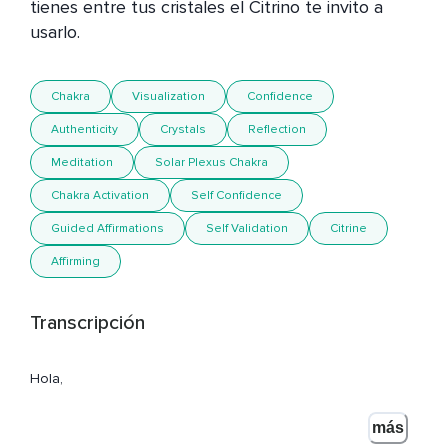
tienes entre tus cristales el Citrino te invito a 
usarlo. 
Chakra
Visualization
Confidence
Authenticity
Crystals
Reflection
Meditation
Solar Plexus Chakra
Chakra Activation
Self Confidence
Guided Affirmations
Self Validation
Citrine
Affirming
Transcripción
Hola,
Te doy la bienvenida a este espacio de meditación.
más