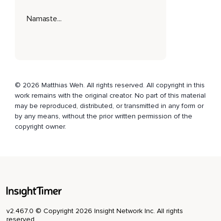
wahrnehmen.
Namaste...
Vielleicht sogar wie ein freudiges Kribbeln.
Und auch unsere Gefühle,
Die wir erleben,
Sind kleine feine Vibrationen und Schwingungen und
© 2026 Matthias Weh. All rights reserved. All copyright in this
ebenso die Gedanken,
work remains with the original creator. No part of this material
may be reproduced, distributed, or transmitted in any form or
Die einfach nur sehr viel feinere Formen von Schwingungen
by any means, without the prior written permission of the
sind.
copyright owner.
Und so,
Als ganzheitlich schwingendes Wesen,
Lade ich dich nun einmal ein,
Einem Klang zu lauschen.
Wenn du magst,
v2.467.0 © Copyright 2026 Insight Network Inc. All rights
reserved.
Kannst du dir dabei vorstellen,