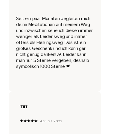
Vielleicht ist dein Magen gerade etwas im Arbeiten oder
dein Darm verdaut gerade etwas.
Seit ein paar Monaten begleiten mich
deine Meditationen auf meinem Weg
Du kannst doch einmal zu deinen Lungen spüren,
und inzwischen sehe ich diesen immer
Die die Luft in sich aufnehmen,
weniger als Leidensweg und immer
öfters als Heilungsweg. Das ist ein
Kraft schöpfen und die Luft wieder abgeben.
großes Geschenk und ich kann gar
nicht genug danken! 🙏 Leider kann
Nimm einfach mal diese ruhige Bewegung in dir wahr.
man nur 5 Sterne vergeben, deshalb
symbolisch 1000 Sterne 🌟
Deine Organe wissen alle ganz genau,
Was sie zu tun haben und dürfen einfach vor sich hin tun.
Ohne,
Dass du darüber nachzudenken brauchst,
Tiff
Kannst du einfach beobachten und wende einmal deine
Aufmerksamkeit zu deinem Herzen,
April 27, 2022
Das schlägt.