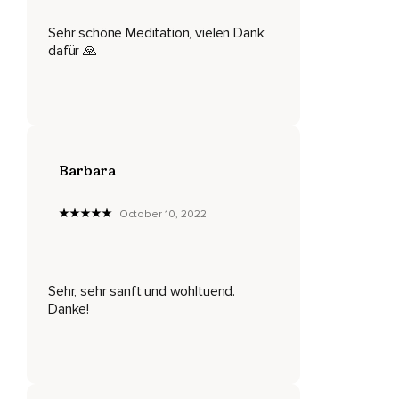
Was nicht du bist.
Sehr schöne Meditation, vielen Dank
So stehst du nun hier unter dem Nachthimmel und schaust
dafür 🙏
hinauf zum Mond,
Der mit allem Leben auf dieser Erde verbunden ist,
So auch mit dir und du darfst dir nun erlauben,
Alles,
Barbara
Was du nicht mehr brauchst,
October 10, 2022
Nach oben an das Licht des Mondes abzugeben.
Eventuelle negative Energien,
Gedanken oder Emotionen,
Sehr, sehr sanft und wohltuend.
Danke!
Alles,
Was du in Selbstliebe loslassen möchtest.
Du lässt nun all das,