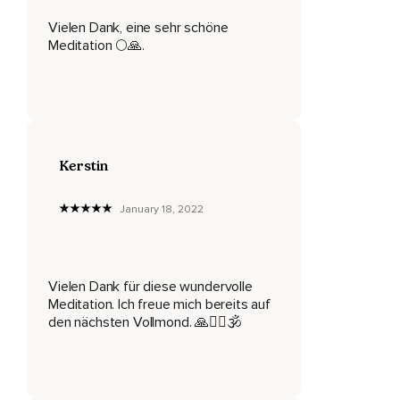
Du atmest tief ein und aus,
Vielen Dank, eine sehr schöne
Fühlst dich leichter,
Meditation 🌕🙏.
Immer leichter,
Bis du dich schließlich vollkommen befreit hast.
Nun fokussiere dich auf etwas,
Kerstin
Was du dir von ganzem Herzen wünschst,
Etwas,
January 18, 2022
Wonach du vielleicht schon sehr lange eine starke
Sehnsucht in dir fühlst.
Rufe diesen Wunsch jetzt in dir hervor,
Vielen Dank für diese wundervolle
Meditation. Ich freue mich bereits auf
Sieh,
den nächsten Vollmond. 🙏🧘‍♀️🕉
Fühle und verinnerliche ihn so intensiv wie möglich.
Und dann öffne dein Herz für die kraftvolle Energie des
Mondes,