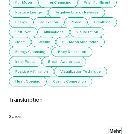
Full Moon
Inner Cleansing
Wish Fulfillment
Positive Energy
Negative Energy Release
Energy
Relaxation
Peace
Breathing
Self Love
Affirmations
Visualization
Heart
Cosmic
Full Moon Meditation
Energy Cleansing
Body Relaxation
Inner Peace
Breath Awareness
Positive Affirmation
Visualization Technique
Heart Opening
Cosmic Connection
Transkription
Schön,
Dass du hier bist zur Vollmondmeditation.
Mehr