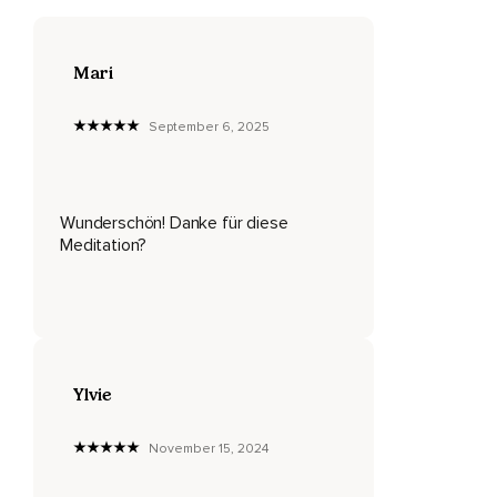
Forme mit deinem Mund und deinen Augen ein ganz
leichtes,
Mari
Ein minimales Lächeln,
Strahle von innen nach außen,
September 6, 2025
Atme ein,
Atme aus,
Wunderschön! Danke für diese
Entspanne deinen Körper mit jedem Ausatmen noch etwas
Meditation?
mehr und lasse auch deinen Geist immer ruhiger werden.
Atme ein und aus und nun lasse deinen Atem ganz von
alleine durch die Nase ein und aus fließen,
In seinem natürlichen Rhythmus,
Ylvie
Ohne dein Zutun,
Werde zum Beobachter deiner Selbst,
November 15, 2024
Komme ganz bei dir an.