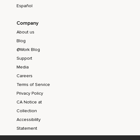
Español
Erinnere dich an dein Licht,
An dein inneres Leuchten,
Company
Deine unendliche Kraft und den Frieden,
About us
Den du tief in dir trägst.
Blog
@Work Blog
Schön,
Support
Dass es dich gibt,
Media
Namaste,
Careers
Deine Annika
Terms of Service
Privacy Policy
CA Notice at
Collection
Accessibility
Statement