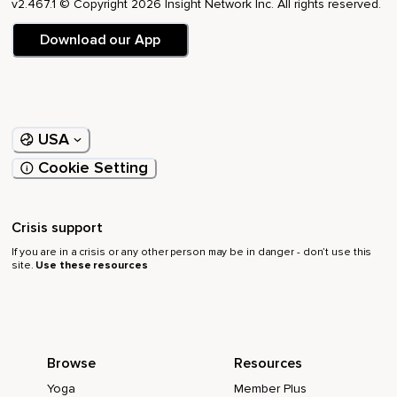
v2.467.1 © Copyright 2026 Insight Network Inc. All rights reserved.
Du versprühst dein wunderschönes Leuchten ins gesamte
Download our App
Universum,
Welches mit deinem Licht schließlich auch deinen
Herzenswunsch in sich aufnimmt.
Du ruhst in dir,
USA
Vollkommen gereinigt,
Cookie Setting
Gestärkt mit neuer Lebensenergie,
Erfüllt von Frieden,
Crisis support
Herzenswärme und Vertrauen.
If you are in a crisis or any other person may be in danger - don’t use this
site.
Use these resources
Du bist Licht und Liebe,
Verbunden mit deinem Innersten,
Verbunden mit allem.
Browse
Resources
Nun bleibe noch für einen Moment hier,
Yoga
Member Plus