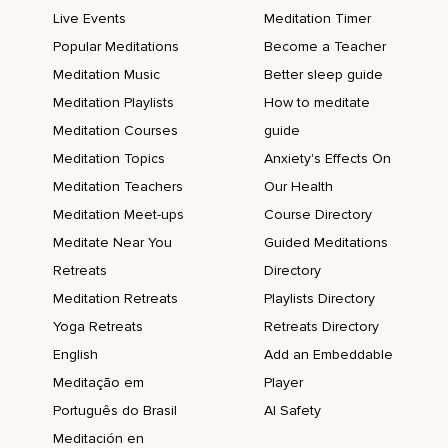
Nimm dich wahr und dann ganz langsam beenden wir diese
Live Events
Meditation Timer
Meditation,
Popular Meditations
Become a Teacher
Lasse die Bilder langsam verblassen,
Meditation Music
Better sleep guide
Atme tief ein und aus.
Meditation Playlists
How to meditate
Meditation Courses
guide
Spüre die Unterlage auf der du sitzt,
Meditation Topics
Anxiety's Effects On
Du wirst immer wacher und klarer.
Meditation Teachers
Our Health
Kreise deine Schultern,
Meditation Meet-ups
Course Directory
Bewege deinen gesamten Oberkörper,
Meditate Near You
Guided Meditations
Retreats
Directory
Du kannst dich strecken und genüsslich gähnen,
Meditation Retreats
Playlists Directory
Öffne deine Augen und du bist wieder ganz klar und frisch
Yoga Retreats
Retreats Directory
zurück.
English
Add an Embeddable
Du fühlst dich voller Energie,
Meditação em
Player
Jedes Mal,
Português do Brasil
AI Safety
Wenn du den Mond am Himmel leuchten siehst,
Meditación en