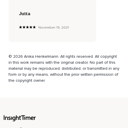
Öffne dich den unendlichen Möglichkeiten dieses Lebens
Jutta
und nimm wahr,
Wie das strahlende Mondlicht nun in seiner reinen und
November 19, 2021
heilenden Form in dich hineinfließt,
Wie es dein Herz und jede Zelle deines Körpers ausfüllt und
dich mit neuer Energie versorgt.
Du spürst dein kraftvolles inneres Leuchten,
© 2026 Anika Henkelmann. All rights reserved. All copyright
in this work remains with the original creator. No part of this
Welches sich immer mehr in dir ausdehnt.
material may be reproduced, distributed, or transmitted in any
form or by any means, without the prior written permission of
Es wird heller,
the copyright owner.
Es füllt dich aus,
Von den Füßen bis in deinen Kopf.
Es strömt aus dir heraus,
Wird größer,
Dehnt sich immer mehr und mehr aus.