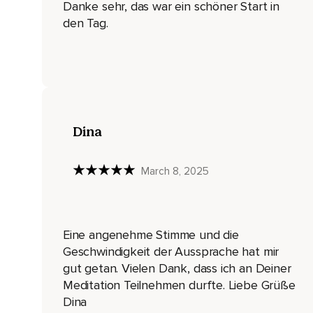
Danke sehr, das war ein schöner Start in
Heute höre ich gut auf die Signale meines Körpers.
den Tag.
Heute ist ein wunderbarer Tag.
Heute erlaube ich mir,
Glücklich zu sein.
Genieße nun noch einen Moment in Stille für deine eigene
Dina
Gibt es etwas,
Das dir für den heutigen Tag besonders am Herzen liegt?
March 8, 2025
Welche Qualität oder welches Gefühl möchtest du nun mit i
Nimm hier noch einen tiefen Atemzug.
Dann bewege nach und nach deinen gesamten Körper,
Eine angenehme Stimme und die
Geschwindigkeit der Aussprache hat mir
So wie es dir jetzt gerade guttut.
gut getan. Vielen Dank, dass ich an Deiner
Werde immer wacher und frischer.
Meditation Teilnehmen durfte. Liebe Grüße
Dina
Und dann öffne deine Augen.