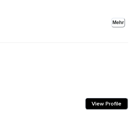
Mehr
möchtest.
View Profile
ugen.
it langsam nach innen.