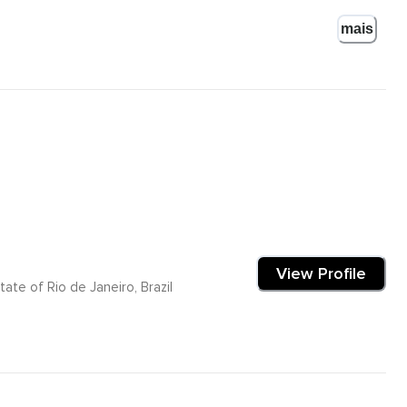
mais
ê,
us pés,
View Profile
ate of Rio de Janeiro, Brazil
espiração,
ocê precisa,