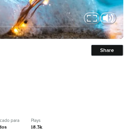
Share
icado para
Plays
dos
18.3k