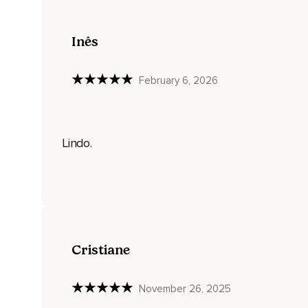
Agora você está completamente relaxado e toda a sua respir
Inês
Todo o ar que entra ou sai de você está repleto de amor,
Quando você inspira você preenche seu interior de amor e
February 6, 2026
Assim seu corpo se tornou um santuário interior,
Um lugar seguro e agradável,
Lindo.
Onde você pode voltar a hora que quiser,
Você está completamente energizado e pronto para conhece
Agora respira lentamente,
Volte ao momento presente,
Lembre-se que a paz e a tranquilidade permanecem com você
Cristiane
Namastê!
November 26, 2025