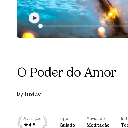
O Poder do Amor
Inside
by
Avaliação
Tipo
Atividade
Ind
4.8
Guiado
Meditação
To