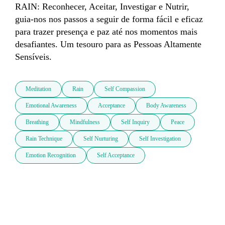
RAIN: Reconhecer, Aceitar, Investigar e Nutrir, 
guia-nos nos passos a seguir de forma fácil e eficaz 
para trazer presença e paz até nos momentos mais 
desafiantes. Um tesouro para as Pessoas Altamente 
Sensíveis.
Meditation
Rain
Self Compassion
Emotional Awareness
Acceptance
Body Awareness
Breathing
Mindfulness
Self Inquiry
Peace
Rain Technique
Self Nurturing
Self Investigation
Emotion Recognition
Self Acceptance