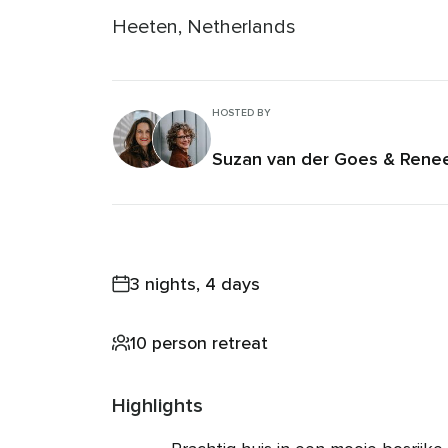
Heeten, Netherlands
HOSTED BY
Suzan van der Goes
&
Renee
3 nights, 4 days
10 person retreat
Highlights