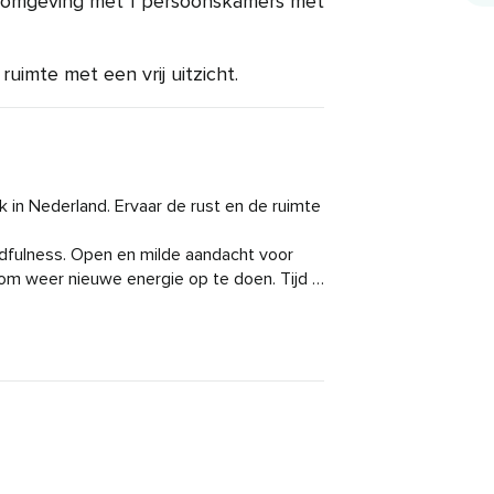
ke omgeving met 1 persoonskamers met
ruimte met een vrij uitzicht.
 in Nederland. Ervaar de rust en de ruimte 
dfulness. Open en milde aandacht voor 
 om weer nieuwe energie op te doen. Tijd 
 jezelf. Ook zijn er momenten voor contact 
ar binnen te gaan. Te verdiepen en te 
 je nodig hebt en nieuwe inzichten op te 
. En wandelen en schrijven aan de hand 