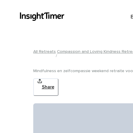
Photos
Location
Venue
Accommodation
Meals
All Retreats
Compassion and Loving Kindness Retrea
/
Mindfulness en zelfcompassie weekend retraite vo
Share