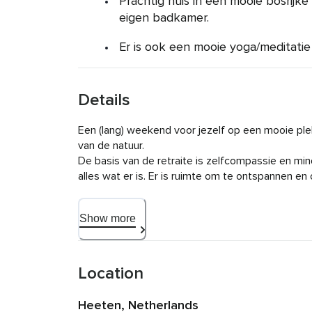
Prachtig huis in een mooie bosrij
eigen badkamer.
Er is ook een mooie yoga/meditatie 
Details
Een (lang) weekend voor jezelf op een mooie plek
van de natuur. 

De basis van de retraite is zelfcompassie en min
alles wat er is. Er is ruimte om te ontspannen en
om stil te zijn, om weer verbinding te maken met
met anderen. 

Show more
Het programma is afwisselend en nodigt uit om na
ontdekken wat er in je leeft. Weer te ervaren wat
doen.

Location
We oefenen met verschillende soorten meditaties
Heeten, Netherlands