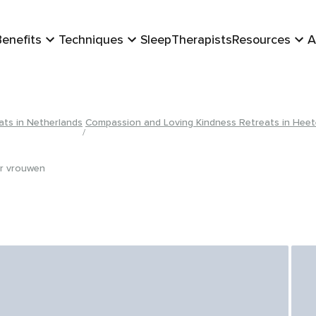
Schedule
Benefits
Techniques
Sleep
Therapists
Resources
A
ts in Netherlands
Compassion and Loving Kindness Retreats in Hee
/
or vrouwen