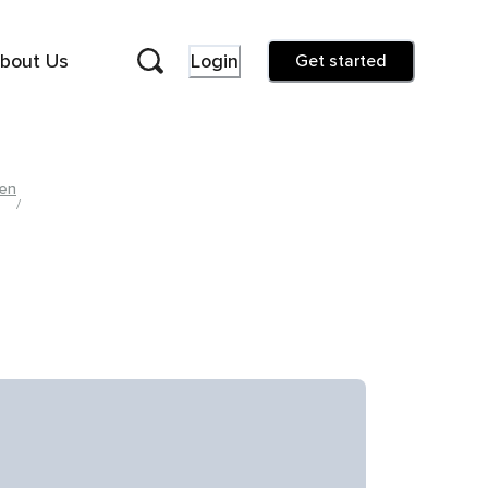
bout Us
Login
Get started
ten
/