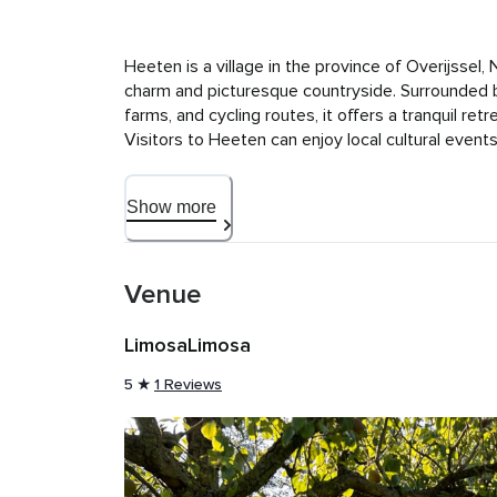
Heeten is a village in the province of Overijssel, 
charm and picturesque countryside. Surrounded by
farms, and cycling routes, it offers a tranquil retre
Visitors to Heeten can enjoy local cultural events
experience the warm hospitality of the Dutch count
looking to immerse themselves in the quiet beaut
Show more
pace of life.
Venue
LimosaLimosa
★
5
1 Reviews