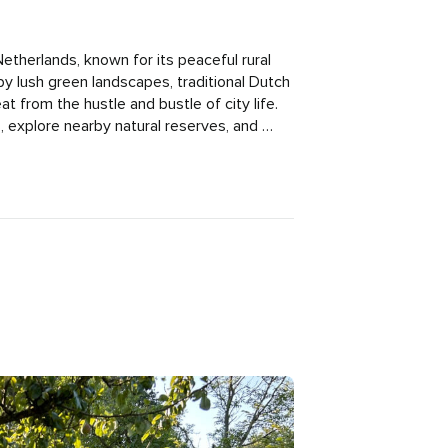
Netherlands, known for its peaceful rural 
 lush green landscapes, traditional Dutch 
at from the hustle and bustle of city life. 
, explore nearby natural reserves, and 
ryside. It's an ideal spot for those 
y of the Netherlands and enjoy a slower 