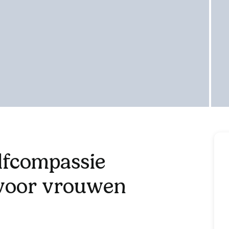
lfcompassie
 voor vrouwen