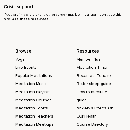
Crisis support
Misschien is het wel kraakwit of transparant als glas,
If you are in a crisis or any other person may be in danger - don’t use this
site.
Use these resources
Doorzichtig,
Als een helder meer ergens boven in de bergen.
En hoe voelen die sprankels dan in je lichaam,
Browse
Resources
Die energie in jouw lichaam,
Yoga
Member Plus
Die je nou helder probeert te zien en te voelen?
Live Events
Meditation Timer
Voelt dat als puntjes,
Popular Meditations
Become a Teacher
Als prikjes,
Meditation Music
Better sleep guide
Als sprankeling?
Meditation Playlists
How to meditate
Meditation Courses
guide
Hoe voelt dat voor jou?
Meditation Topics
Anxiety's Effects On
Als een soort trilling,
Meditation Teachers
Our Health
Een bepaald ritme?
Meditation Meet-ups
Course Directory