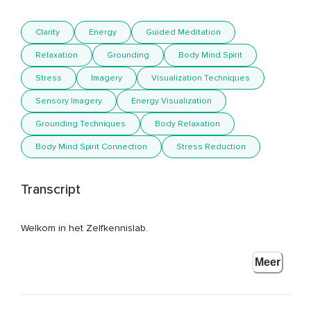
Clarity
Energy
Guided Meditation
Relaxation
Grounding
Body Mind Spirit
Stress
Imagery
Visualization Techniques
Sensory Imagery
Energy Visualization
Grounding Techniques
Body Relaxation
Body Mind Spirit Connection
Stress Reduction
Transcript
Welkom in het Zelfkennislab.
Mijn naam is Fik en ik geef je graag deze meditatie met
Meer
helderheid,
Om een helder energie in jezelf terug te kunnen vinden.