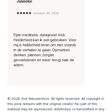
Janneke
Het is een grote chaos misschien in jouw leven op dit
moment.
October 30, 2025
Er komt teveel op je af,
Er zijn veel vragen zonder antwoord en door al die
verschillende processen tegelijkertijd,
Fijne meditatie, dankjewel Vick.
Kan onrust ontstaan.
Helderheid kan ik wel gebruiken. Voor
mij is helderheid leren om niet steeds
Daarom maak je nu een pas op de plaats.
in de verhalen te gaan. Opmerken
denken, plannen, zorgen,
Geef je jezelf rust en ruimte door in deze meditatie stil te
gevoelsleven en weer terug naar de
staan en je te voelen met een heldere energie.
adem.
En terwijl je hier zo zit,
Kun je dat al visualiseren,
Die helderheid van glas.
Die transparantie van glas kun je misschien al voelen in je
© 2026 Vick Nieuwenhuis. All rights reserved. All copyright in
lijf.
this work remains with the original creator. No part of this
material may be reproduced, distributed, or transmitted in any
Je voorstellen dat jij helemaal transparant bent.