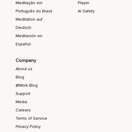
Meditação em
Player
Si c'est votre cas,
Português do Brasil
AI Safety
Si c'est une croyance à ce stade,
Meditation auf
C'est très bien pour démarrer.
Deutsch
Meditación en
Mais très vite,
Español
Il faudra remplacer ça par une certaine compréhension,
Une réalisation dans votre expérience,
Company
Mais aussi une compréhension de pourquoi la méditation
About us
est utile.
Blog
Qu'est-ce que ça veut dire pour vous,
@Work Blog
Support
Méditer ?
Media
Et ça,
Careers
Ça doit évoluer.
Terms of Service
Ça doit évoluer avec le temps,
Privacy Policy