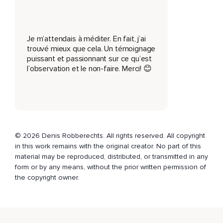
Ou tous ceux qui sont encore à l'extérieur,
Demandés et nécessaires à l'extérieur et qui peuvent,
Je m’attendais à méditer. En fait, j’ai
Au contraire,
trouvé mieux que cela. Un témoignage
puissant et passionnant sur ce qu’est
N'avoir pas de temps du tout.
l’observation et le non-faire. Merci! 😊
Mais c'est vrai qu'une grande partie de la population,
Maintenant,
A du temps et se pose des questions sur comment aller plus
loin avec la pratique de la méditation.
© 2026 Denis Robberechts. All rights reserved. All copyright
Alors,
in this work remains with the original creator. No part of this
material may be reproduced, distributed, or transmitted in any
Ce dont je vais parler,
form or by any means, without the prior written permission of
Moi,
the copyright owner.
C'est juste ma pratique.
Il y a plein de manières de pratiquer la méditation.