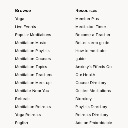
présentation.
Browse
Resources
Et dans ces discours aussi,
Yoga
Member Plus
J'essaierai d'aborder un petit peu pourquoi.
Live Events
Meditation Timer
Pourquoi pratiquer la méditation ?
Popular Meditations
Become a Teacher
Pourquoi la pratiquer comme ça ?
Meditation Music
Better sleep guide
Meditation Playlists
How to meditate
Et pourquoi pratiquer la méditation ?
Meditation Courses
guide
À quoi ça sert ?
Meditation Topics
Anxiety's Effects On
Je pense que c'est très important de comprendre ce qu'on
Meditation Teachers
Our Health
fait,
Meditation Meet-ups
Course Directory
Pas juste une croyance que la méditation c'est bon et qu'il
Meditate Near You
Guided Meditations
faut que je pratique ça,
Retreats
Directory
Par exemple.
Meditation Retreats
Playlists Directory
Je pense qu'une croyance comme ça,
Yoga Retreats
Retreats Directory
English
Add an Embeddable
Ma foi,