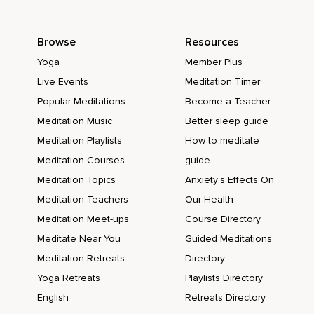
Le ciel est parsemé d'étoiles et tout autour,
Browse
Resources
Il n'y a plus rien à faire,
Yoga
Member Plus
Rien à penser,
Live Events
Meditation Timer
Tu es en sécurité,
Popular Meditations
Become a Teacher
Tu peux t'endormir profondément,
Meditation Music
Better sleep guide
Meditation Playlists
How to meditate
Paisiblement,
Meditation Courses
guide
Je reste avec toi pendant que tu t'abandonnes au sommeil.
Meditation Topics
Anxiety's Effects On
Meditation Teachers
Our Health
Meditation Meet-ups
Course Directory
Meditate Near You
Guided Meditations
Meditation Retreats
Directory
Yoga Retreats
Playlists Directory
English
Retreats Directory