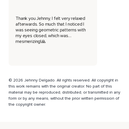
Tes paupières sont lourdes,
Très lourdes,
Thank you Jehnny, I felt very relaxed
Ta mâchoire se détend,
afterwards. So much that I noticed I
was seeing geometric patterns with
La langue repose tranquillement dans ta bouche,
my eyes closed, which was…
mesmerizing!🙏
Descend vers ton cou et sens la détente glisser dans tes
épaules.
Elles s'alourdissent,
Elles fondent sur le matelas,
Relâche tes bras jusqu'au bout des doigts.
© 2026 Jehnny Delgado. All rights reserved. All copyright in
this work remains with the original creator. No part of this
Ton dos devient souple,
material may be reproduced, distributed, or transmitted in any
form or by any means, without the prior written permission of
Chaque muscle se relâche,
the copyright owner.
Ton ventre se détend,
Il se soulève doucement à chaque respiration.