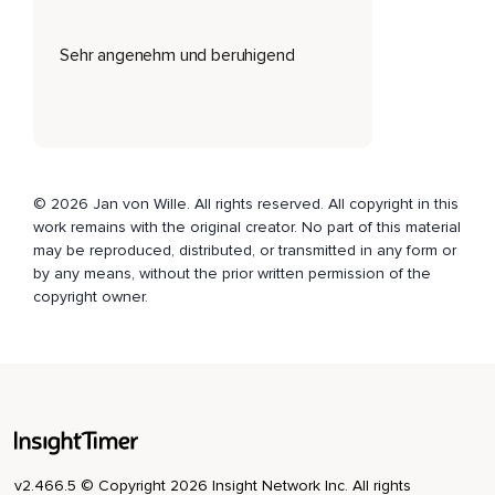
Wie geht es ihr?
Sehr angenehm und beruhigend
Was wünsche ich ihr?
Und nun lass diese Vorstellungen und Wünsche los und
komme mit deiner Aufmerksamkeit wieder zu deinem Körper.
Fühle deinen Körper,
Seine Ausdehnung,
© 2026 Jan von Wille. All rights reserved. All copyright in this
work remains with the original creator. No part of this material
Sein Gewicht,
may be reproduced, distributed, or transmitted in any form or
Das du mit jedem weiteren Atemzug immer mehr an die
by any means, without the prior written permission of the
Unterlage abgibst.
copyright owner.
Erkunde die Empfindungen.
Geduldig,
Offen und interessiert.
Lass die Aufmerksamkeit dort ruhen oder dahin fließen,
v2.466.5 © Copyright 2026 Insight Network Inc. All rights
Wo es sie gerade hinzieht.