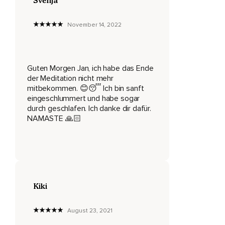
Svenja
Gutes zu wünschen.
November 14, 2022
Das bewirkt zum einen,
Dass du den Fokus von dir auf andere verschiebst und damit
kreisen deine Gedanken nicht mehr so sehr um dich selbst
und dein Leben.
Guten Morgen Jan, ich habe das Ende
der Meditation nicht mehr
Und zweitens entwickelst du Gefühle der Verbundenheit mit
mitbekommen. 😊😴 Ich bin sanft
anderen.
eingeschlummert und habe sogar
durch geschlafen. Ich danke dir dafür.
Und genau das löst in dir Hormone aus,
NAMASTE 🙏🏻
Die für einen guten Schlaf sehr förderlich sind.
Und drittens aktivieren gute Wünsche in dir einen Zustand,
Der mit positiven Emotionen verbunden ist.
Ich werde dich in dieser ersten Phase dabei begleiten.
Kiki
Atme zuerst einmal kräftig ein und aus,
August 23, 2021
Also durch die Nase tief einatmen und durch den Mund ganz