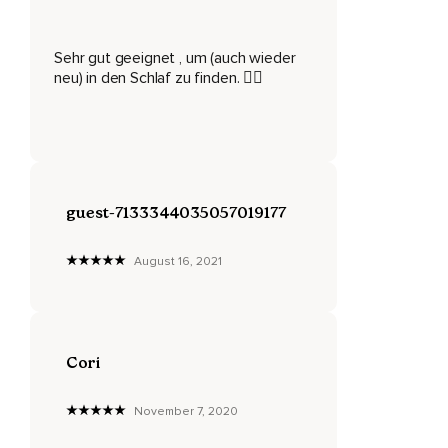
ausatmen.
Noch einmal durch die Nase tief ein und durch den Mund
Sehr gut geeignet , um (auch wieder
ganz ausatmen.
neu) in den Schlaf zu finden. 👍🏻
Sehr gut.
Und nun lass die Empfindungen aus dem gesamten Körper
zu dir dringen.
Empfindungen von Wärme oder Kälte,
guest-7133344035057019177
Kribbeln oder Pulsieren,
Egal was jetzt gerade da ist,
August 16, 2021
Deinen Körper als Ganzes wahrnehmen.
So,
Wie du jetzt hier liegst.
Cori
Und nun denke noch an eine weitere Person.
November 7, 2020
Frage dich auch hier,