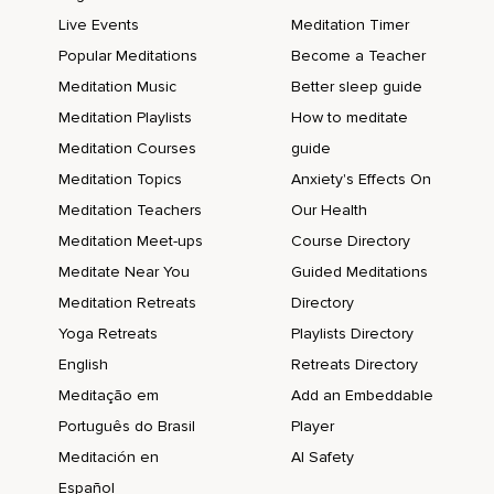
Verwandeln sich und gehen wieder.
Live Events
Meditation Timer
Du kehrst immer wieder in den Körper zurück.
Popular Meditations
Become a Teacher
Bleibst mit dem verbunden,
Meditation Music
Better sleep guide
Meditation Playlists
How to meditate
Was du empfindest.
Meditation Courses
guide
Alle Gedanken lässt du weiterziehen und hältst nichts fest.
Meditation Topics
Anxiety's Effects On
Und sie ziehen weiter,
Meditation Teachers
Our Health
Verblassen und lösen sich auf.
Meditation Meet-ups
Course Directory
Meditate Near You
Guided Meditations
Du atmest tief,
Meditation Retreats
Directory
Natürlich und entspannt.
Yoga Retreats
Playlists Directory
Alle Zellen deines Körpers wirken in harmonischem
English
Retreats Directory
Miteinander und füreinander.
Meditação em
Add an Embeddable
Du bist bereit,
Português do Brasil
Player
Dich der Ruhe dieser Nacht zu öffnen und anzuvertrauen.
Meditación en
AI Safety
Español
Du öffnest dich der Stille.