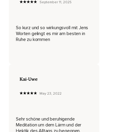
Denn Ruhe können wir nicht machen,
September 11, 2025
Sondern nur finden.
Nimm einen bewussten Atemzug und komme dadurch mit
So kurz und so wirkungsvoll mit Jens
Deiner Aufmerksamkeit nach innen ausatmen.
Worten gelingt es mir am besten in
Wenn Du in Deinem Raum der Stille angekommen bist,
Ruhe zu kommen
Wird Deine Stimme Dich weiter leiten.
Es kann sein,
Dass Du noch Geräusche wahrnimmst.
Kai-Uwe
Geräusche kommen und gehen.
Sie sind wie Wolken,
May 23, 2022
Die langsam vorbeifliegen.
Die leise Musik im Hintergrund wird Dir helfen,
Sehr schöne und beruhigende
Dein Bewusstsein weiter ganz sanft zu halten.
Meditation um dem Lärm und der
Hektik des Alltags zu begegnen.
Spüre,