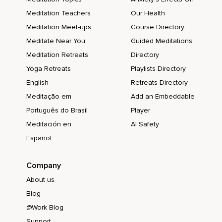
Meditation Teachers
Our Health
Vielleicht die Finger oder Zehen.
Meditation Meet-ups
Course Directory
Du kannst gerne dabei gähnen oder auch das Ausatmen mit
Meditate Near You
Guided Meditations
einem Säufzer verbinden.
Meditation Retreats
Directory
Lass die tiefe Entspannung und Ruhe noch etwas
Yoga Retreats
Playlists Directory
nachklingen und nimm sie mit in die nächsten Handlungen.
English
Retreats Directory
Vielleicht machst Du alles für ein paar Minuten bewusst
Meditação em
Add an Embeddable
langsamer.
Português do Brasil
Player
Meditación en
AI Safety
Español
Company
About us
Blog
@Work Blog
Support