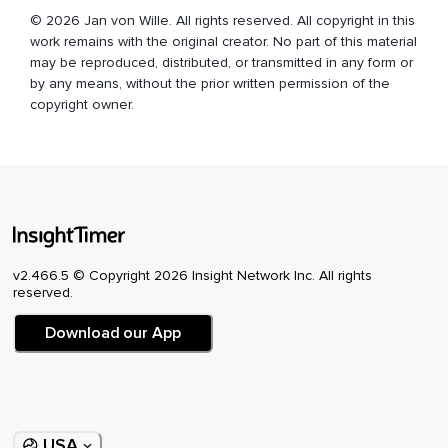
Verankere Dich in Deinem Inneren mit diesem heiligen Ort in
© 2026 Jan von Wille. All rights reserved. All copyright in this
Dir,
work remains with the original creator. No part of this material
Sodass Du auch später ganz leicht wieder zurückfinden
may be reproduced, distributed, or transmitted in any form or
kannst,
by any means, without the prior written permission of the
copyright owner.
Wie schön ist es,
Diesen angenehmen Zustand zu genießen,
Und wie gut ist es zu wissen,
Dass Du Dir selbst eine Insel der Ruhe und Gelassenheit
schenken kannst,
v2.466.5 © Copyright 2026 Insight Network Inc. All rights
Wann und wo immer Du möchtest.
reserved.
Du brauchst gar nichts Bestimmtes zu tun,
Download our App
Damit sich dieses Gefühl des tieferen Gelöstseins einstellt,
Denn es kommt ganz von selbst,
Einfach so,
USA