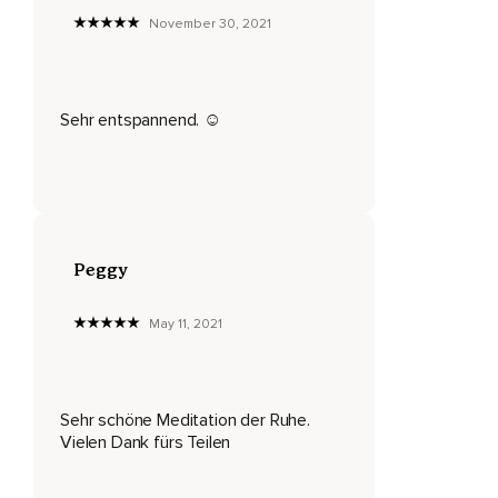
Sie kommt ganz tief von innen heraus.
November 30, 2021
Du fühlst,
Wie angenehm das sein kann.
Sehr entspannend. ☺️
Körper,
Geist und Seele bilden eine Einheit.
Kein Mensch kann Ruhe machen.
Ruhe können wir nur finden.
Peggy
Sie kommt von innen,
Geht immer tiefer und füllt mich ganz aus.
May 11, 2021
Du bist jetzt voller Frieden,
Voller Sicherheit und es kann jetzt sein,
Sehr schöne Meditation der Ruhe.
Dass ich das Gefühl von Ruhe und angenehmer
Vielen Dank fürs Teilen
Körperschwere ganz von alleine mit dem ruhigen und
sicheren Ort verbindet.