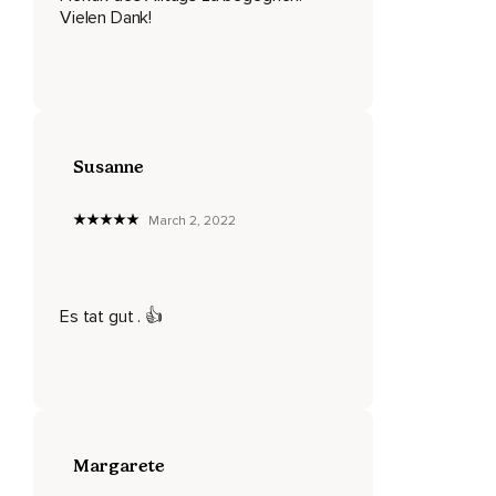
Vielen Dank!
Wie Du mit jedem Atemzug immer ruhiger und ruhiger wirst
und wie auch Dein Atem immer ruhiger und ruhiger wird.
Spüre,
Wie diese wohltuende Ruhe und Entspannung sich in Dir
ausbreitet.
Susanne
Dieses tiefe Gelöstsein,
March 2, 2022
Das ganz von alleine kommt.
Die Ruhe kommt ganz von selbst,
Ganz von alleine.
Es tat gut . 👍
Lass es einfach geschehen.
Ich werde jetzt ruhiger und ruhiger.
Es gibt nichts zu tun.
Margarete
Die Ruhe kommt ganz von selbst,