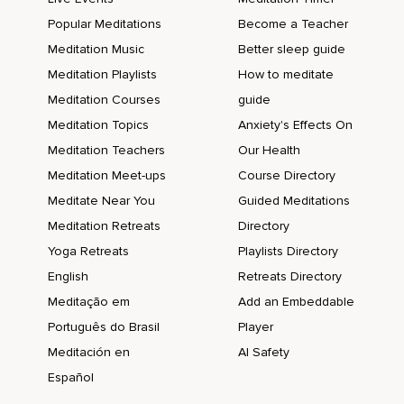
Popular Meditations
Become a Teacher
Du bist so entspannt,
Meditation Music
Better sleep guide
Dass du ein ganz leichtes,
Meditation Playlists
How to meditate
Angenehmes Kribbeln auf deiner Kopfhaut spürst,
Meditation Courses
guide
Auf deiner Stirn,
Meditation Topics
Anxiety's Effects On
Meditation Teachers
Our Health
Deiner Kopfkrone,
Meditation Meet-ups
Course Directory
Deinem Hinterkopf,
Meditate Near You
Guided Meditations
Es fühlt sich wunderbar an,
Meditation Retreats
Directory
Es dehnt sich langsam aus,
Yoga Retreats
Playlists Directory
English
Retreats Directory
Strömt in deinen Nacken,
Meditação em
Add an Embeddable
In deine Schultern,
Português do Brasil
Player
In deinen Rücken,
Meditación en
AI Safety
Deine Muskeln entspannen sich mehr und mehr,
Español