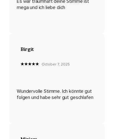
Es war traumhaft deine Stimme ist
Entspannung einzutauchen.
mega und ich liebe dich
Mit jedem Ausatmen wirst du ruhiger,
Mit jedem Ausatmen lässt du noch mehr los.
Dein Körper wird immer entspannter,
Immer schwerer und auch dein Geist kommt langsam zur
Birgit
Ruhe.
Beobachte deinen Atem,
October 7, 2025
Wie er ruhig und gleichmäßig kommt und geht,
Wie er kommt und wieder geht.
Wundervolle Stimme. Ich könnte gut
Die Wellen der tiefen Entspannung und Ruhe strömen durch
folgen und habe sehr gut geschlafen
deinen Körper,
Du wirst vom jetzigen Moment liebevoll getragen,
Du bist sicher und geborgen,
Du bist ganz bei dir.