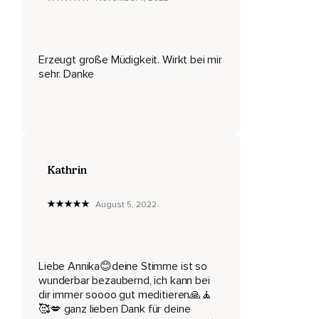
Du schlenderst vorbei an einem rauschenden Bächlein mit
kristallklarem Wasser,
Du hörst die fröhlichen Lieder der Vögel und ein Gefühl der
Erzeugt große Müdigkeit. Wirkt bei mir
tiefen Verbundenheit dehnt sich in dir aus,
sehr. Danke
Du fühlst dich eins mit der Natur und mit all der Schönheit um
dich herum,
Du gehst langsam weiter und erblickst einen großen,
Alten Olivenbaum,
Kathrin
Du näherst dich ihm Schritt für Schritt,
August 5, 2022
Unter dem Baum siehst du eine gemütliche Liegewiese aus
watteweichen,
Dicken Kissen,
Liebe Annika😊deine Stimme ist so
Du lässt dich voller Vertrauen rückwärts in die Kissen fallen,
wunderbar bezaubernd, ich kann bei
dir immer soooo gut meditieren🙏🧘
Ihre Weichheit trägt dich,
🥰💋 ganz lieben Dank für deine