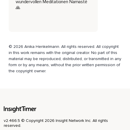
Sanft und schützend,
wundervollen Meditationen Namasté
🙏
Eine Weichheit,
Die du so intensiv noch nie gefühlt hast,
Du atmest wohlig ein und aus und schaust verträumt in den
hellblauen Himmel,
© 2026 Anika Henkelmann. All rights reserved. All copyright
Hier und da ziehen ein paar kleine Wolken vorüber,
in this work remains with the original creator. No part of this
Dann schließt du deine Augen und tauchst noch tiefer in das
material may be reproduced, distributed, or transmitted in any
wunderbare Gefühl der Entspannung ein,
form or by any means, without the prior written permission of
the copyright owner.
Du bist ganz bei dir,
Du bist müde,
Herrlich müde,
Du lauscht den Klängen,
Fühlst dich glücklich,
v2.466.5 © Copyright 2026 Insight Network Inc. All rights
Friedvoll,
reserved.