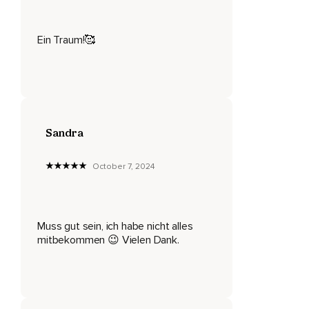
Du spürst das weiche Gras unter deinen Füßen,
Ein Traum!🥰
Du betrittst die neunte Stufe,
Du bist erfüllt von tiefem Frieden,
Du steigst auf die Stufe Acht,
Vollkommen ruhig und entspannt,
Sandra
Sieben,
Du wirst immer ruhiger und ruhiger,
October 7, 2024
Sechs,
Fünf,
Muss gut sein, ich habe nicht alles
mitbekommen 😉 Vielen Dank.
Vier,
Drei,
Zwei,