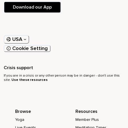
Sicher und geborgen,
Download our App
Du bist ruhig,
Ganz ruhig,
Dein Körper ist schwer,
USA
Du lässt alles los und bist vollkommen entspannt,
Cookie Setting
Herrlich entspannt,
Du wirst immer ruhiger und ruhiger,
Crisis support
Du fühlst dich verbunden mit dir selbst,
If you are in a crisis or any other person may be in danger - don’t use this
site.
Use these resources
Verbunden mit allem,
Verbunden mit dem gesamten Universum und du singst in
eine noch tiefere Müdigkeit,
Browse
Resources
Du lässt dich ganz fallen und wirst getragen von Liebe und
du genießt dein Sein im Hier und Jetzt,
Yoga
Member Plus
Lausche weiter meiner Stimme und den Klängen,
Live Events
Meditation Timer