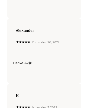
Du gehst langsam weiter und siehst große,
Stolze Bäume,
Deren Blätter im Wind rascheln,
Du schaust sie dir an,
Alexander
Ihre Baumkronen,
December 26, 2022
Ihre Stämme,
Manche Bäume tragen süße,
Saftige Früchte,
Danke 🙏🏻
Du bist umgeben von herrlich duftenden Blumen,
Sie leuchten und strahlen in den schönsten Farben,
Fleißige Bienen fliegen von Blüte zu Blüte,
K.
Bunte Schmetterlinge tanzen in der Luft,
Lange Gräser wiegen sanft hin und her,
November 7, 2022