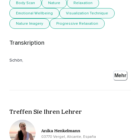
Body Scan
Nature
Relaxation
Emotional Wellbeing
Visualization Technique
Nature Imagery
Progressive Relaxation
Transkription
Schön,
Dass du hier bist zur Einschlafmeditation Traumgarten.
Mehr
Mein Name ist Annika Henkelmann.
Lege dich so bequem wie möglich hin,
Mache es dir so richtig gemütlich und wenn du soweit bist,
Treffen Sie Ihren Lehrer
Schließe deine Augen,
Erlaube deinem Körper und deinem Geist,
Anika Henkelmann
Sich langsam zu entspannen.
03770 Vergel, Alicante, España