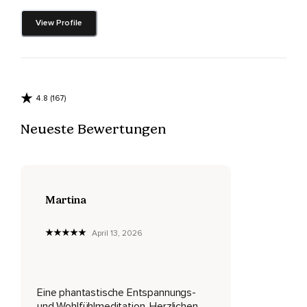
deine Hände zur Faust.
View Profile
Halte,
Halte und lass locker.
Lass los und nun schließe deine Augen,
4.8 (167)
Um deinen Fokus nach innen zu richten.
Neueste Bewertungen
Genieße die Stille und den Frieden im Hier und Jetzt.
Du darfst dir erlauben,
Für diesen Moment alles abzulegen.
Martina
Du musst jetzt überhaupt nichts tun und niemand sein.
Genieße es,
April 13, 2026
Jetzt einfach nur hier zu sitzen oder zu liegen,
Meiner Stimme zu lauschen und überhaupt nichts zu
Eine phantastische Entspannungs-
müssen.
und Wohlfühlmeditation. Herzlichen