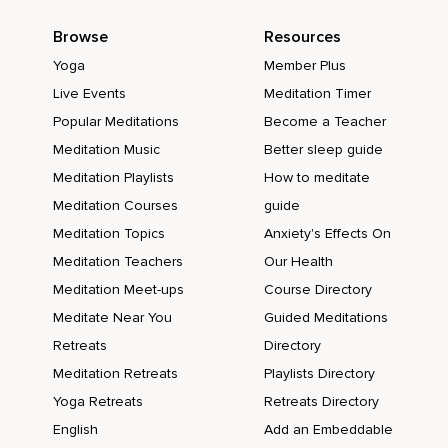
Browse
Resources
Yoga
Member Plus
Live Events
Meditation Timer
Popular Meditations
Become a Teacher
Meditation Music
Better sleep guide
Meditation Playlists
How to meditate
Meditation Courses
guide
Meditation Topics
Anxiety's Effects On
Meditation Teachers
Our Health
Meditation Meet-ups
Course Directory
Meditate Near You
Guided Meditations
Retreats
Directory
Meditation Retreats
Playlists Directory
Yoga Retreats
Retreats Directory
English
Add an Embeddable