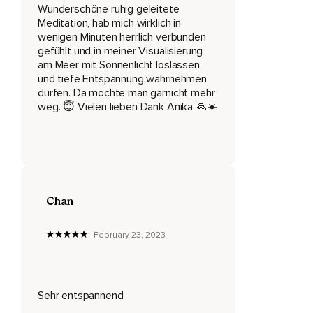
Wunderschöne ruhig geleitete
Meditation, hab mich wirklich in
Das Sonnenlicht steigt langsam höher.
wenigen Minuten herrlich verbunden
Es füllt deine Unterschenkel.
gefühlt und in meiner Visualisierung
am Meer mit Sonnenlicht loslassen
Es wandert höher und füllt deine Oberschenkel.
und tiefe Entspannung wahrnehmen
dürfen. Da möchte man garnicht mehr
Die Wärme des Lichts tut deinen Beinen unglaublich gut,
weg. 😇 Vielen lieben Dank Anika 🙏☀️
So gut,
Dass du ein leichtes Kribbeln spüren kannst.
Das goldgelbe Licht steigt langsam höher.
Es erfüllt deinen Bauchraum und unteren Rücken.
Chan
Es strömt in deine Hände,
February 23, 2023
Die immer lockerer und schwerer werden.
Ein wunderbares Gefühl.
Überall,
Sehr entspannend