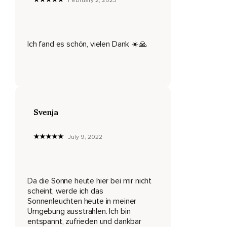
February 2, 2023
Du fühlst dich unendlich wohl,
So wohl wie schon lange nicht mehr.
Jede Zelle deines Körpers ist erfüllt vom Sonnenlicht,
Ich fand es schön, vielen Dank ☀️🙏
Von neuer Lebensenergie.
Du fühlst dein inneres Leuchten,
Deine Herzenswärme,
Deine Reinheit,
Svenja
Tiefen inneren Frieden.
July 9, 2022
Genieße diesen Moment,
Genieße dich und dann komme ganz langsam wieder zurück.
Da die Sonne heute hier bei mir nicht
Beginne deine Finger zu bewegen,
scheint, werde ich das
Ganz langsam,
Sonnenleuchten heute in meiner
Umgebung ausstrahlen. Ich bin
Ganz sanft.
entspannt, zufrieden und dankbar