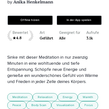
by
Anika Henkelmann
Offline hören
In der App spielen
Bewertet
Art
Geeignet für
Aufrufe
4.8
Geführt
Alle
3.1k
Sinke mit dieser Meditation in nur zwanzig 
Minuten in eine wohltuende und tiefe 
Entspannung. Schöpfe neue Energie und 
genieße ein wunderschönes Gefühl von Wärme 
und Frieden in jeder Zelle deines Körpers.
Meditation
Relaxation
Energy
Warmth
Peace
Body Scan
Visualization
Focus