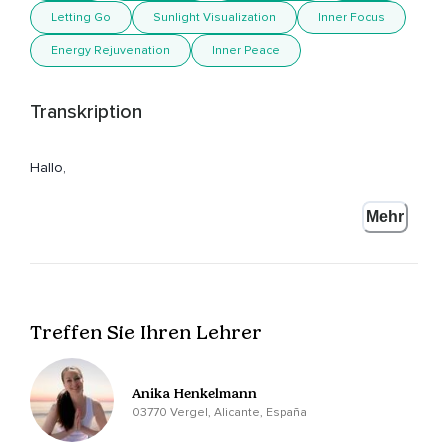
Letting Go
Sunlight Visualization
Inner Focus
Energy Rejuvenation
Inner Peace
Transkription
Hallo,
Mein Name ist Annika Henkelmann und ich freue mich sehr,
Mehr
Dass du hier bist.
Suche dir einen schönen Ort,
An dem du ungestört sein wirst.
Treffen Sie Ihren Lehrer
Setze oder lege dich bequem hin.
Kreise einmal deine Schultern.
Anika Henkelmann
Dann lasse locker.
03770 Vergel, Alicante, España
Hebe kurz deine Arme ein Stückchen an und balle einmal