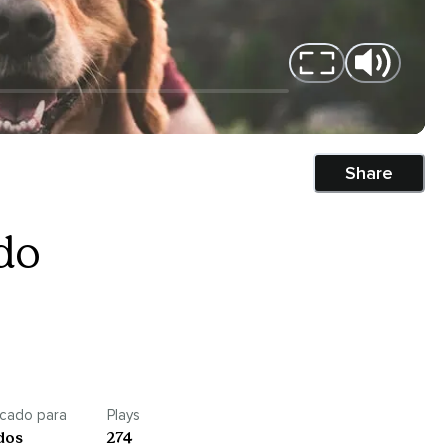
Share
do
icado para
Plays
dos
274