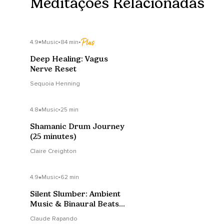
Meditações Relacionadas
4.9
Music
•
84 min
•
Deep Healing: Vagus
Nerve Reset
Sequoia Henning
4.8
Music
•
25 min
Shamanic Drum Journey
(25 minutes)
Claire Creighton
4.9
Music
•
62 min
Silent Slumber: Ambient
Music & Binaural Beats
For Sleep
Claude Rapando