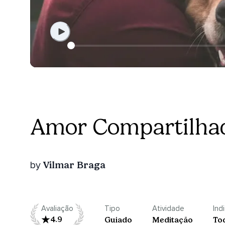
Amor Compartilha
Vilmar Braga
by
Avaliação
Tipo
Atividade
Ind
4.9
Guiado
Meditação
To