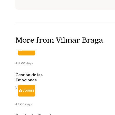
Com cada célula do corpo gerando tranquilidade,
Gerando paz e harmonia em cada uma das células do corpo 
movimentando os dedos dos pés e das mãos devagar vou a
Voltando desse exercício mas permitindo que permaneça es
em silêncio alguns momentos mais antes de voltar para as m
More from Vilmar Braga
COURSE
4.8
10 days
Gestión de las
Emociones
Vilmar Braga
COURSE
4.7
10 days