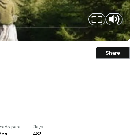
Share
icado para
Plays
dos
482