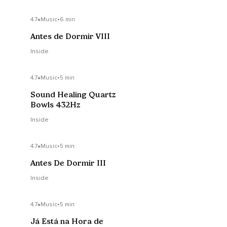
4.7
Music
•
6 min
Antes de Dormir VIII
Inside
4.7
Music
•
5 min
Sound Healing Quartz
Bowls 432Hz
Inside
4.7
Music
•
5 min
Antes De Dormir III
Inside
4.7
Music
•
5 min
Já Está na Hora de