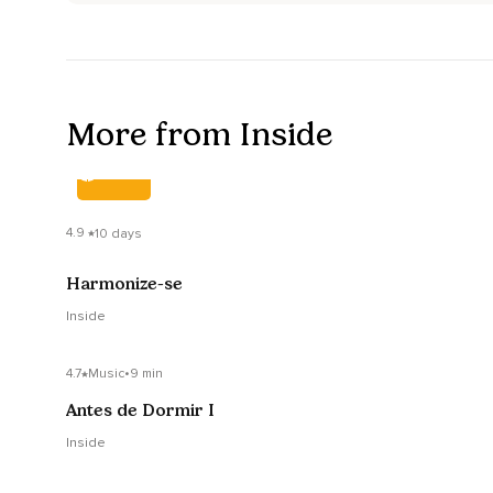
More from Inside
COURSE
4.9
10 days
Harmonize-se
Inside
4.7
Music
•
9 min
Antes de Dormir I
Inside