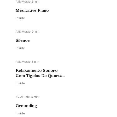
4.8
Music
•
6 min
Meditative Piano
Inside
4.8
Music
•
9 min
Silence
Inside
4.8
Music
•
5 min
Relaxamento Sonoro
Com Tigelas De Quartzo
432Hz - II
Inside
4.7
Music
•
6 min
Grounding
Inside