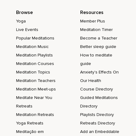
Browse
Resources
Yoga
Member Plus
Live Events
Meditation Timer
Popular Meditations
Become a Teacher
Meditation Music
Better sleep guide
Meditation Playlists
How to meditate
Meditation Courses
guide
Meditation Topics
Anxiety's Effects On
Meditation Teachers
Our Health
Meditation Meet-ups
Course Directory
Meditate Near You
Guided Meditations
Retreats
Directory
Meditation Retreats
Playlists Directory
Yoga Retreats
Retreats Directory
Meditação em
Add an Embeddable