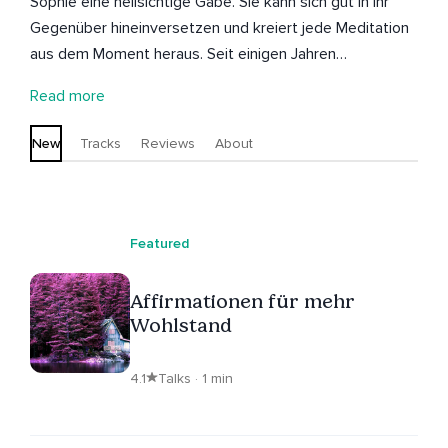
Sophie eine hellsichtige Gabe. Sie kann sich gut in ihr
Gegenüber hineinversetzen und kreiert jede Meditation
aus dem Moment heraus. Seit einigen Jahren
beschäftigt sich Sophie mit Meditation, Achtsamkeit,
Read more
Selbstliebe, Selbstbewusstsein, Selbstvertrauen und
Affirmationen. Sophie bietet nicht nur Reiki
New
Tracks
Reviews
About
Behandlungen in Wien an, sondern auch Fernreiki und
individuelle Meditationen.
Featured
Affirmationen für mehr
Wohlstand
4.1
Talks · 1 min