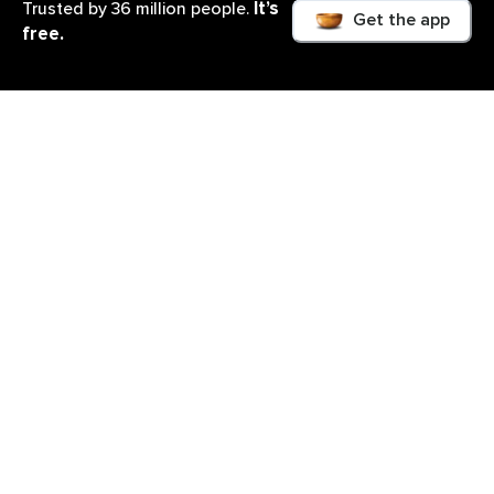
It’s
Trusted by 36 million people.
Get the app
free.
Cosa imparerai
Gestisci ansia e stress con la pratica di Mindfulness.
Un percorso di 5 giorni di brevi riflessioni e tecniche
pratiche di radicamento per calmare la mente e
riprendere il controllo della tua vita. Un viaggio
semplice e immediato.