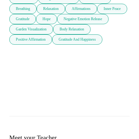
Breathing
Relaxation
Affirmations
Inner Peace
Gratitude
Hope
Negative Emotion Release
Garden Visualization
Body Relaxation
Positive Affirmation
Gratitude And Happiness
Meet your Teacher