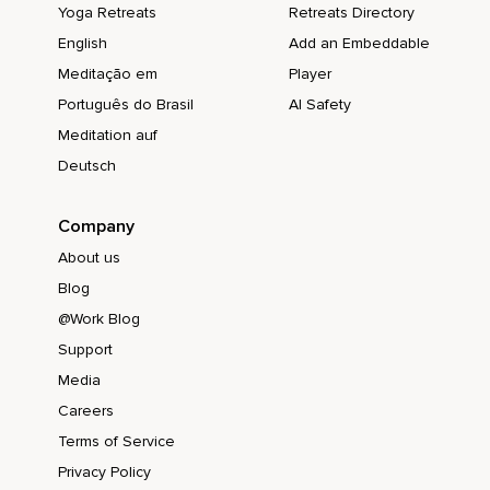
Yoga Retreats
Retreats Directory
O a quien tú quieres mucho.
English
Add an Embeddable
Puede ser alguien real o imaginado.
Meditação em
Player
Te permite que te vengan imágenes,
Português do Brasil
AI Safety
Sonidos,
Meditation auf
Deutsch
Recuerdos,
Emociones.
Company
Y si te ayuda,
About us
Quizás,
Blog
@Work Blog
Céntrate en un recuerdo.
Support
Y cómo te sentías en ese momento.
Media
Nota qué pasa en tu corazón.
Careers
Se expande Quizás lo notas más abierto,
Terms of Service
Privacy Policy
Te notas más ligero.