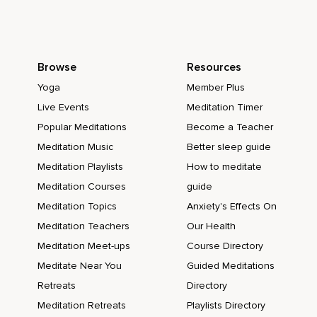
Esta luz baja ahora a la zona del cuello y del pecho,
Dando más espacio al corazón para latir y a los pulmones
para respirar.
Browse
Resources
Yoga
Member Plus
Y continúas llevando esa luz al resto del cuerpo,
Live Events
Meditation Timer
Parando especialmente en aquellos lugares donde notes
Popular Meditations
Become a Teacher
más tensión.
Meditation Music
Better sleep guide
Quizás intentando suavizar.
Meditation Playlists
How to meditate
Ahora conecta con el amor.
Meditation Courses
guide
Piensa en alguien,
Meditation Topics
Anxiety's Effects On
Meditation Teachers
Our Health
En una persona,
Meditation Meet-ups
Course Directory
Una mascota,
Meditate Near You
Guided Meditations
Un ser.
Retreats
Directory
Que te quiere mucho.
Meditation Retreats
Playlists Directory