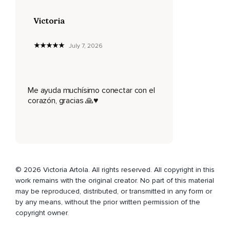
Ayuda a preparar el cuerpo para recibir algo diferente.
Victoria
Así que continúa moviéndote y cuando estés listo.
July 7, 2026
Siéntate en el suelo con una silla con la espalda recta.
Inhala profundamente por la nariz.
Y al exhalar suelta todo el aire de la boca.
Me ayuda muchísimo conectar con el
corazón, gracias 🙏♥️
Y de nuevo inhala profundamente por la nariz.
Y exhala.
Y una última vez a tu propio ritmo.
Y continúa ahora respirando únicamente por la nariz.
© 2026 Victoria Artola. All rights reserved. All copyright in this
Nota ahora los puntos de contacto.
work remains with the original creator. No part of this material
may be reproduced, distributed, or transmitted in any form or
De tu cuerpo con la silla,
by any means, without the prior written permission of the
Con el suelo.
copyright owner.
Al inhalar notas como creces con la espalda hacia el cielo.