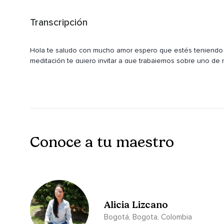
Transcripción
Hola te saludo con mucho amor espero que estés teniendo u
meditación te quiero invitar a que trabajemos sobre uno de
donde se hace un intercambio de energía entre nuestro uni
chakras principales que como vórtices son los que distribuy
meridianos es allí donde si has visto se trabaja la acupunt
los que permiten distribuir la energía el primer chakra es el
sacro ubicado cuatro dedos por debajo del ombligo el terce
plexo solar o manipura y hoy vamos a trabajar y a armoniza
anahata este chakra no se ubica específicamente donde está 
Conoce a tu maestro
centro del pecho te invito a que con tu mano derecha tome
circulitos allí de pronto puedes sentir un cierto dolor en es
estires ese centro como si estuvieras expandiendo el pech
el chakra corazón o anahata es donde reside el poder emoci
esencia entonces tiene que ver con la expresión del amor 
con la familia estamos hablando de ese primer amor que es
Alicia Lizcano
condicionamientos que no juzga que simplemente es y acept
Bogotá, Bogota, Colombia
terrenales que son el 1 el 2 y el 3 y los chakras espirituales