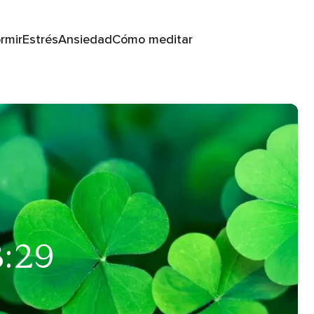
rmir
Estrés
Ansiedad
Cómo meditar
8:29