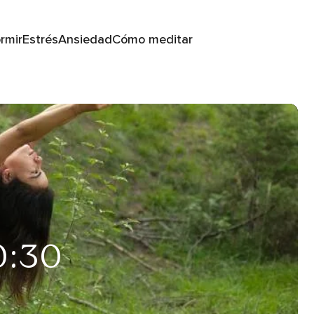
rmir
Estrés
Ansiedad
Cómo meditar
0:30