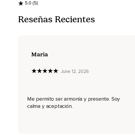
5.0 (5)
Lentamente.
Reseñas Recientes
Continúa inhalando.
Por la nariz.
Y excelente.
Lentamente.
Maria
Por la nariz.
June 12, 2026
Elegimos la calma.
Y nos concentramos en la respiración.
Un profundo inhalar.
Me permito ser armonía y presente. Soy
Y un largo.
calma y aceptación.
Exhalar.
Nuestro rostro.