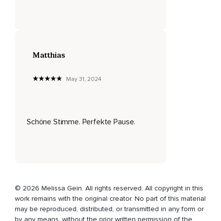
Frischer und mit jeder Ausatmung lässt Du das,
Was Du nicht mehr brauchst,
Los.
Matthias
Ein,
Ein und aus.
May 31, 2024
Dann atme noch einmal ganz tief ein durch die Nase.
Lass ausatmend durch den Mund nochmal alles los.
Schöne Stimme. Perfekte Pause.
Mach Dir bewusst,
Dass Du Dir jederzeit eine kleine Auszeit geben kannst,
Indem Du einfach für ein paar Minuten,
Ein paar Momente ganz bewusst tief ein- und ausatmest.
© 2026 Melissa Gein. All rights reserved. All copyright in this
Dann blicke positiv auf die nächsten Stunden Deiner Arbeit
work remains with the original creator. No part of this material
und versuch,
may be reproduced, distributed, or transmitted in any form or
by any means, without the prior written permission of the