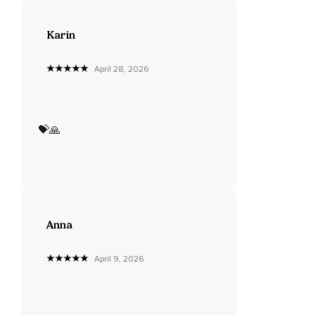
Du einmal tief durch die Nase einatmen und ganz tief durch
den Mund ausatmen und zieh mit Deiner nächsten
Karin
Einatmung Deine Schultern ganz weit nach oben zu den
Ohren und lass sie mit Deiner nächsten Ausatmung nach
unten fallen,
April 28, 2026
Mach das gerne noch ein-,
Zweimal,
💝🙏
Um alle Anspannungen im Schulternackenbereich zu lösen,
Einatmen,
Die Schultern hoch und ausatmen,
Lass fallen,
Anna
Noch einmal hoch und aus,
April 9, 2026
Sinken lassen,
Jegliche Anspannung lösen,
Gut,