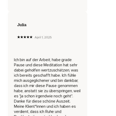
Das Aufstehen aus dem Bett,
Das Fertigmachen und los zur Arbeit gehen gehören definitiv
auch dazu.
Julia
Bringe Dich immer wieder zu dem Fokus auf das,
Was Du bereits geleistet hast und wertschätze diese Dinge
April 1, 2025
und lobe Dich dafür,
So wie Du einen guten Freund loben würdest.
Ich bin auf der Arbeit, habe grade
Und seien es auch die allerkleinsten Dinge,
Pause und diese Meditation hat sehr
Sei stolz auf Dich,
dabei geholfen wertzuschätzen, was
ich bereits geschafft habe. Ich fühle
Sei stolz auf Dich und sag Dir,
mich ausgeglichener und bin dankbar,
dass ich mir diese Pause genommen
Alles zu seiner Zeit,
habe, anstatt sie zu überspringen, weil
es "ja schon irgendwie noch geht".
Alles zu seiner Zeit.
Danke für diese schöne Auszeit.
Und dann atme noch einmal ganz tief ein,
Meine Klient*innen und ich haben es
verdient, dass ich Ruhe und
Lass bei der Ausatmung all die Gedanken an die letzten