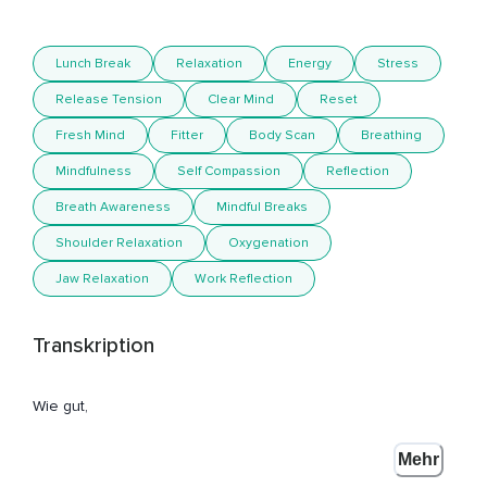
Lunch Break
Relaxation
Energy
Stress
Release Tension
Clear Mind
Reset
Fresh Mind
Fitter
Body Scan
Breathing
Mindfulness
Self Compassion
Reflection
Breath Awareness
Mindful Breaks
Shoulder Relaxation
Oxygenation
Jaw Relaxation
Work Reflection
Transkription
Wie gut,
Dass Du Dir in diesem Moment eine kleine Pause für Dich
Mehr
gönnst.