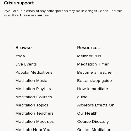
Crisis support
If you are in a crisis or any other person may be in danger - don’t use this
site.
Use these resources
Browse
Resources
Yoga
Member Plus
Live Events
Meditation Timer
Popular Meditations
Become a Teacher
Meditation Music
Better sleep guide
Meditation Playlists
How to meditate
Meditation Courses
guide
Meditation Topics
Anxiety's Effects On
Meditation Teachers
Our Health
Meditation Meet-ups
Course Directory
Meditate Near You
Guided Meditations