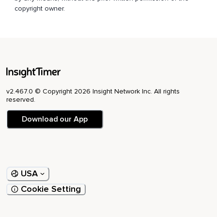
Jede Handlung bewusst voller Achtsamkeit und mit ganz viel
copyright owner.
Ruhe zu erledigen.
Dann öffne langsam Deine Augen wieder.
Streck Dich gerne mit Deiner nächsten Einatmung ganz lang
und lass wieder jede Anspannung mit der Ausatmung los.
Streck Dich und reck Dich.
v2.467.0 © Copyright 2026 Insight Network Inc. All rights
Mach Dich langsam bereit,
reserved.
Diese Übung zu beenden.
Download our App
Dann nimm Dir vielleicht nochmal einen Schluck Wasser oder
Tee und geh dann ganz in Ruhe wieder zu Deiner Arbeit
zurück.
Bis zum nächsten Mal.
USA
Und bleib achtsam.
Cookie Setting
Alles zu seiner Zeit.