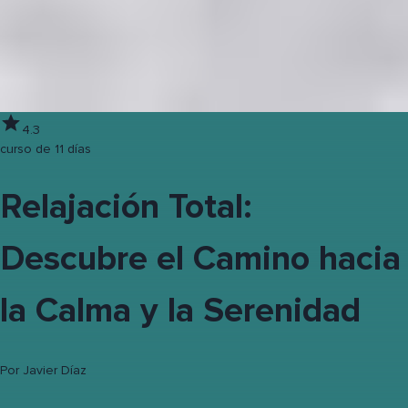
4.3
curso de 11 días
Relajación Total:
Descubre el Camino hacia
la Calma y la Serenidad
Por
Javier Díaz