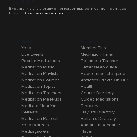
Crisis support
If you are in a crisis or any other person may be in danger - don’t use
this site.
Use these resources
Browse
Resources
Yoga
Member Plus
Live Events
Meditation Timer
Popular Meditations
Become a Teacher
Meditation Music
Better sleep guide
Meditation Playlists
How to meditate guide
Meditation Courses
Anxiety's Effects On Our
Meditation Topics
Health
Meditation Teachers
Course Directory
Meditation Meet-ups
Guided Meditations
Meditate Near You
Directory
Retreats
Playlists Directory
Meditation Retreats
Retreats Directory
Yoga Retreats
Add an Embeddable
Meditação em
Player