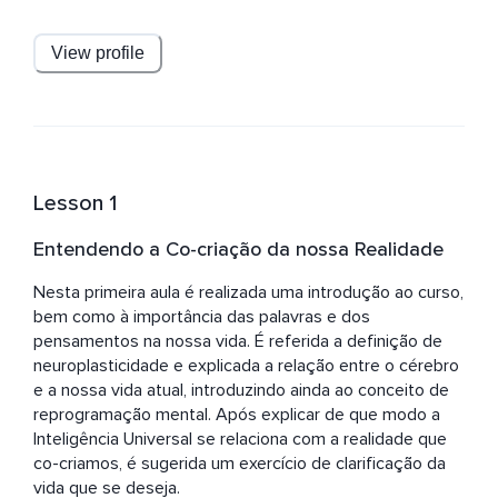
todos criadores poderosos da nossa realidade.

Ela nasceu em Portugal mas já viveu no Brasil e no 
View profile
Canadá.
Lesson 1
Entendendo a Co-criação da nossa Realidade
Nesta primeira aula é realizada uma introdução ao curso, 
bem como à importância das palavras e dos 
pensamentos na nossa vida. É referida a definição de 
neuroplasticidade e explicada a relação entre o cérebro 
e a nossa vida atual, introduzindo ainda ao conceito de 
reprogramação mental. Após explicar de que modo a 
Inteligência Universal se relaciona com a realidade que 
co-criamos, é sugerida um exercício de clarificação da 
vida que se deseja.