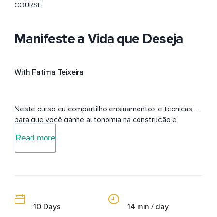
COURSE
Manifeste a Vida que Deseja
With Fatima Teixeira
Neste curso eu compartilho ensinamentos e técnicas 
para que você ganhe autonomia na construção e 
aplicação de afirmações no seu dia a dia, de modo a 
Read more
manifestar o que deseja em qualquer área da sua vida.
10 Days
14 min / day