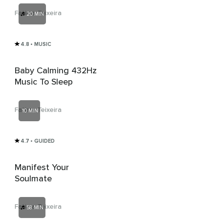
Fatima Teixeira
20 MIN
4.8
• MUSIC
Baby Calming 432Hz
Music To Sleep
Fatima Teixeira
10 MIN
4.7
• GUIDED
Manifest Your
Soulmate
Fatima Teixeira
58 MIN