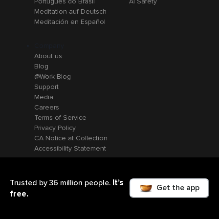
Português do Brasil
AI Safety
Meditation auf Deutsch
Meditación en Español
Company
About us
Blog
@Work Blog
Support
Media
Careers
Terms of Service
Privacy Policy
CA Notice at Collection
Accessibility Statement
It’s
Trusted by 36 million people.
Get the app
free.