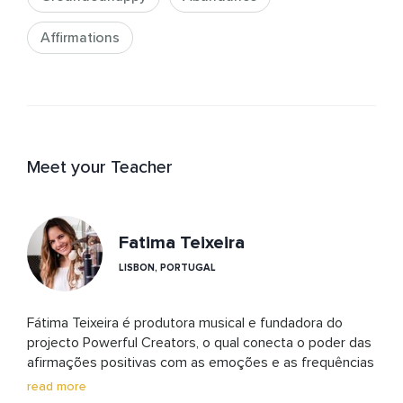
Affirmations
Meet your Teacher
Fatima Teixeira
LISBON, PORTUGAL
Fátima Teixeira é produtora musical e fundadora do 
projecto Powerful Creators, o qual conecta o poder das 
afirmações positivas com as emoções e as frequências 
da música, para elevar a vibração energética de quem 
read more
ouve e criar momentum. Fátima acredita que somos 