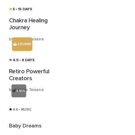
5
• 15 DAYS
Chakra Healing
Journey
by Fatima Teixeira
COURSE
4.5
• 8 DAYS
Retiro Powerful
Creators
by Fatima Teixeira
4 MIN
4.6
• MUSIC
Baby Dreams