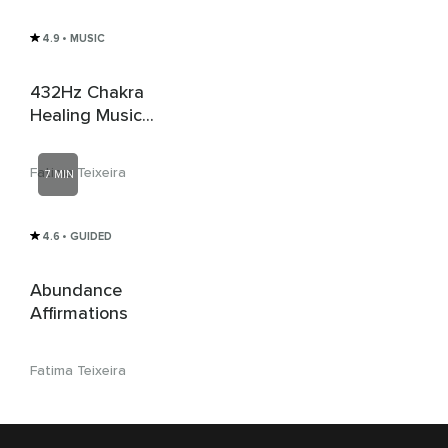
4.9
• MUSIC
432Hz Chakra
Healing Music
(Relaxing)
Fatima Teixeira
7 MIN
4.6
• GUIDED
Abundance
Affirmations
Fatima Teixeira