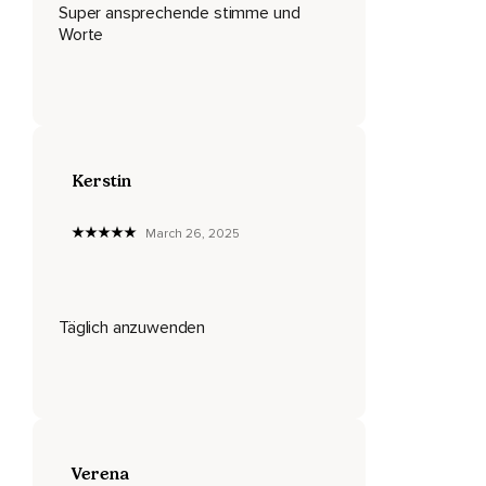
bisschen leichter,
Super ansprechende stimme und
Worte
Neue,
Positive Gewohnheiten in mein Leben zu integrieren.
Mir wurde dieses Leben geschenkt,
Um mich voll und ganz zu entfalten,
Kerstin
Um meinen Impulsen zu folgen und um meine Träume zu
verwirklichen.
March 26, 2025
Mit Freude und Motivation verlasse ich meine Komfortzone,
Weil ich weiß,
Täglich anzuwenden
Dass mich dies enorm wachsen lässt.
Ich wähle nur positive und stärkende Gedanken.
Ich bin der Schöpfer meines Lebens.
Die Quelle meiner Kraft liegt in mir,
Verena
Sie ist grenzenlos.