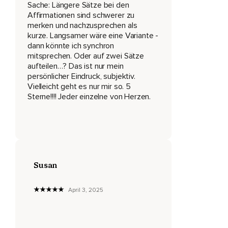
Dass ich alles schaffen kann,
Sache: Längere Sätze bei den
Affirmationen sind schwerer zu
Was ich mir vornehme.
merken und nachzusprechen als
kurze. Langsamer wäre eine Variante -
Ich arbeite täglich daran,
dann könnte ich synchron
mitsprechen. Oder auf zwei Sätze
Meinem Ziel ein Stückchen näher zu kommen.
aufteilen…? Das ist nur mein
Ich glaube an mich und habe Vertrauen in meine
persönlicher Eindruck, subjektiv.
Fähigkeiten.
Vielleicht geht es nur mir so. 5
Sterne!!!! Jeder einzelne von Herzen.
Ich nehme mir nicht zu viel auf einmal vor,
Sondern nähere mich mit kleinen,
Gut umsetzbaren Schritten meinem Ziel.
Jeden Morgen führe ich mir mein Ziel ganz klar vor Augen
Susan
und ich arbeite voller Freude darauf hin.
Ich umgebe mich nur mit Menschen,
April 3, 2025
Die mir Kraft geben und an mich glauben.
Mit jedem Tag und mit jeder Wiederholung fällt es mir ein