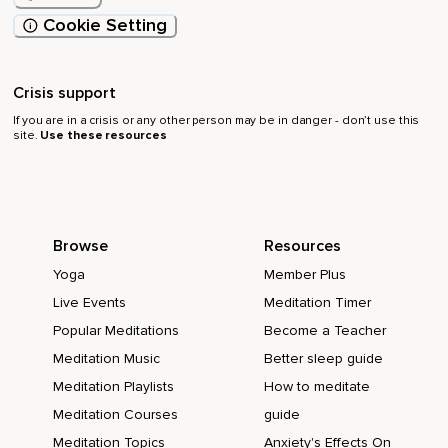
Cookie Setting
Crisis support
If you are in a crisis or any other person may be in danger - don’t use this
site.
Use these resources
Browse
Resources
Yoga
Member Plus
Live Events
Meditation Timer
Popular Meditations
Become a Teacher
Meditation Music
Better sleep guide
Meditation Playlists
How to meditate
Meditation Courses
guide
Meditation Topics
Anxiety's Effects On