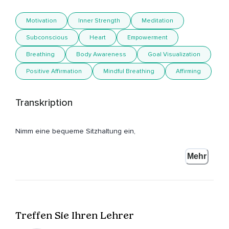
Motivation
Inner Strength
Meditation
Subconscious
Heart
Empowerment
Breathing
Body Awareness
Goal Visualization
Positive Affirmation
Mindful Breathing
Affirming
Transkription
Nimm eine bequeme Sitzhaltung ein,
Schließe deine Augen und atme ganz tief durch die Nase
Mehr
ein und aus.
Lasse deinen Körper und deinen Geist langsam zur Ruhe
kommen und genieße diesen Moment der Stille,
Der nur dir gehört.
Treffen Sie Ihren Lehrer
Und nun nimm dir einen Moment Zeit,