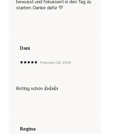
bewusst und fokussiert in den Tag zu
3.
starten. Danke dafür 💛
Spüre nun langsam wieder die Unterlage,
Auf der du dich befindest.
2.
Bewege deine Hände und Arme,
Dani
Kreise deine Schultern und deinen Kopf.
February 28, 2025
1.
Öffne deine Augen und du bist wieder ganz klar und frisch im
Hier und Jetzt.
Richtig schön 👍👍👍
Alles Liebe für dich.
Namaste.
Regina