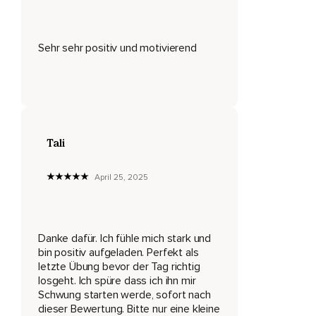
Etwas riechen oder schmecken.
Und wie fühlst du dich in diesem Moment?
Sehr sehr positiv und motivierend
Wie fühlt sich dein Körper an?
Wie fühlt es sich in deinem Herzen an?
Nimm diesen wundervollen und glücklichen Moment ganz
bewusst wahr.
Lege nun deine Hände auf dein Herz,
Tali
Forme mit deinem Mund ein ganz leichtes Lächeln und
April 25, 2025
verinnerliche die nun folgenden positiven Affirmationen,
Welche sich mit jeder Wiederholung immer und immer tiefer
in dein Unterbewusstsein verankern werden.
Danke dafür. Ich fühle mich stark und
Ich spüre tief in mir eine unendliche Kraft,
bin positiv aufgeladen. Perfekt als
letzte Übung bevor der Tag richtig
Die mich mein Ziel anstreben und erreichen lässt.
losgeht. Ich spüre dass ich ihn mir
Schwung starten werde, sofort nach
Ich weiß,
dieser Bewertung. Bitte nur eine kleine