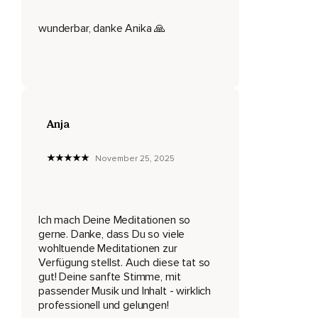
Folge jederzeit deinem Gefühl und gib nach und nach alles
wunderbar, danke Anika 🙏
an sie ab.
Nimm dir hierfür einen Moment Zeit und atme ganz
entspannt weiter.
Nimm wahr,
Wie die Kugel sich langsam bewegt,
Anja
Sich immer mehr füllt und dein Kopf herrlich leer und klar
wird.
November 25, 2025
Lasse alles los.
Und schließlich lässt du das weiße Licht mit dem nächsten
Ich mach Deine Meditationen so
Ausatmen wieder aus deinem Körper hinausströmen.
gerne. Danke, dass Du so viele
Was bleibt,
wohltuende Meditationen zur
Verfügung stellst. Auch diese tat so
Ist eine wunderbare und erholsame Stille,
gut! Deine sanfte Stimme, mit
passender Musik und Inhalt - wirklich
In deinem Kopf und in deinem gesamten Körper.
professionell und gelungen!