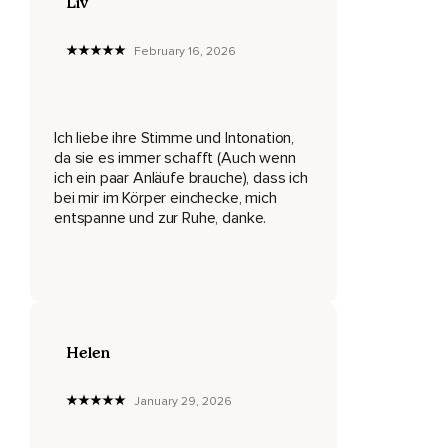
Liv
Und du kannst nun alles an diese Lichtkugel abgeben,
February 16, 2026
Was dir nicht mehr dienlich ist,
Eventuelle Gedanken,
Stress,
Ich liebe ihre Stimme und Intonation,
da sie es immer schafft (Auch wenn
Sorgen,
ich ein paar Anläufe brauche), dass ich
bei mir im Körper einchecke, mich
Was auch immer du in diesem Moment loslassen möchtest.
entspanne und zur Ruhe, danke.
Die Kugel wird wie ein Magnet alles in sich aufnehmen.
Beginne nun,
Deine Lichtkugel langsam in deinem Kopf zu bewegen,
So wie es sich für dich stimmig anfühlt.
Helen
Du kannst sie von einer Seite zur anderen schweben
lassen,
January 29, 2026
Sie kann kreisen,