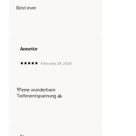
Über deinen Mund und deinen Kinn.
Best ever
Jeder Muskel deines Gesichts ist wunderbar entspannt.
Du bist ganz ruhig,
So ruhig,
Dass du dich keinen Millimeter bewegen möchtest.
Annette
Du genießt dein Sein und singst immer tiefer in dieses
wundervolle Gefühl.
February 24, 2026
Stelle dir nun vor,
Dass du mit dem nächsten Einatmen ein wunderschönes,
💜eine wunderbare
Weißes,
Tiefenentspannung 🙏
Strahlendes Licht einatmest.
Es strömt nach oben in deinen Kopf und formt sich dort zu
einer weißen,
Schwebenden Lichtkugel.