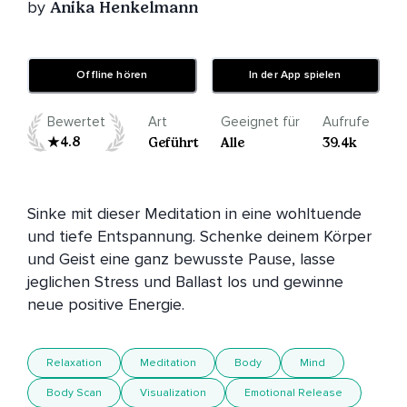
by
Anika Henkelmann
Offline hören
In der App spielen
Bewertet
Art
Geeignet für
Aufrufe
4.8
Geführt
Alle
39.4k
Sinke mit dieser Meditation in eine wohltuende 
und tiefe Entspannung. Schenke deinem Körper 
und Geist eine ganz bewusste Pause, lasse 
jeglichen Stress und Ballast los und gewinne 
neue positive Energie.
Relaxation
Meditation
Body
Mind
Body Scan
Visualization
Emotional Release