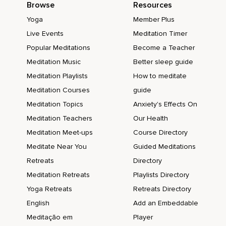
Browse
Resources
Yoga
Member Plus
Live Events
Meditation Timer
Popular Meditations
Become a Teacher
Meditation Music
Better sleep guide
Meditation Playlists
How to meditate
Meditation Courses
guide
Meditation Topics
Anxiety's Effects On
Meditation Teachers
Our Health
Meditation Meet-ups
Course Directory
Meditate Near You
Guided Meditations
Retreats
Directory
Meditation Retreats
Playlists Directory
Yoga Retreats
Retreats Directory
English
Add an Embeddable
Meditação em
Player