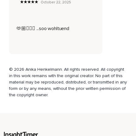
October 22, 2025
Bewege sanft deine Finger.
Kreise deine Hände und Füße.
🫶🏼🧘🏼‍♀️ ...soo wohltuend
Bewege deine Arme und Beine.
Du kannst dich recken und strecken und genüsslich gähnen.
Dann öffne deine Augen,
Sieh dich um,
© 2026 Anika Henkelmann. All rights reserved. All copyright
Komme kurz an und spüre nach.
in this work remains with the original creator. No part of this
material may be reproduced, distributed, or transmitted in any
Alles Liebe für dich.
form or by any means, without the prior written permission of
the copyright owner.
Namaste.
Deine Annika