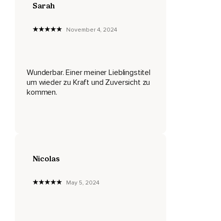
Sarah
Und dann folgen Momente des Zweifelns,
November 4, 2024
Der Schwäche.
Und der Unsicherheit.
Eventuell möchtest du etwas in deinem Leben ändern,
Wunderbar. Einer meiner Lieblingstitel
um wieder zu Kraft und Zuversicht zu
Doch du spürst Ängste vor dem Ungewissen in dir.
kommen.
Vielleicht möchtest du ein neues Ziel anstreben,
Doch dir fehlt der Mut,
Es in die Tat umzusetzen.
Vielleicht spürst du Selbstzweifel,
Nicolas
Sorgen und das fehlende Vertrauen,
May 5, 2024
Dass alles umsetzbar sein wird.
Welches auch immer dein persönliches Thema ist,
Was auch immer dich daran hindert,