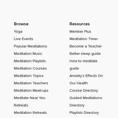
Wie sich Ihr gelbes,
Strahlendes Licht langsam in Deinem gesamten Bauchraum
ausbreitet.
Browse
Resources
RAM Die Blüte ist nun vollständig geöffnet.
Yoga
Member Plus
Live Events
Meditation Timer
Du spürst ein intensives Gefühl von innerer Kraft und der
Verbundenheit mit dir selbst.
Popular Meditations
Become a Teacher
Meditation Music
Better sleep guide
Untertitel der Amara.
Meditation Playlists
How to meditate
Org-Community Ramm Nimm wahr,
Meditation Courses
guide
Wie ihr gelbes,
Meditation Topics
Anxiety's Effects On
Strahlendes Licht durch deinen gesamten Körper strömt.
Meditation Teachers
Our Health
Meditation Meet-ups
Course Directory
RAM Du fühlst dich immer gestärkter und mutiger.
Meditate Near You
Guided Meditations
Ramm Du genießt das wunderschöne Gefühl,
Retreats
Directory
Mit dir selbst vollkommen im Einklang zu sein.
Meditation Retreats
Playlists Directory