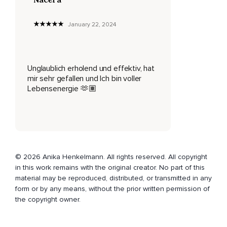
Deine Ziele anzustreben.
January 22, 2024
Für deine innere Unabhängigkeit.
Und für das Gefühl des tiefen Einklangs mit Dir und Deinen
Entscheidungen.
Unglaublich erholend und effektiv, hat
mir sehr gefallen und Ich bin voller
Sieh dir die gelbe Lotusblüte einmal ganz in Ruhe an.
Lebensenergie 🫶🏽
Sie ist halb geschlossen,
Und auf ihren Blütenblättern siehst du Staub,
Der sich mit der Zeit durch eventuelle schmerzhafte
Erfahrungen negative Gedanken und emotionale Blockaden
auf ihr festgesetzt hat.
© 2026 Anika Henkelmann. All rights reserved. All copyright
in this work remains with the original creator. No part of this
Atme nun liebevoll und ruhig in die gelbe Lotusblüte hinein.
material may be reproduced, distributed, or transmitted in any
Mache dir bewusst,
form or by any means, without the prior written permission of
the copyright owner.
Dass du ihr jetzt alles geben kannst,
Was sie braucht,