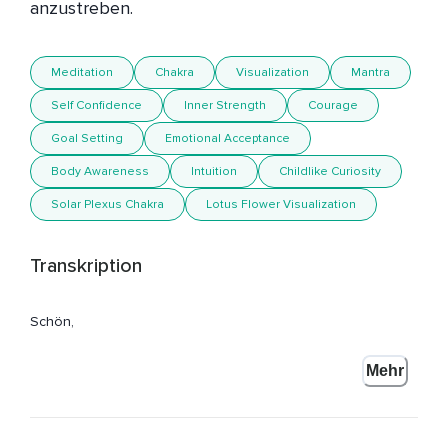
anzustreben. 
Meditation
Chakra
Visualization
Mantra
Self Confidence
Inner Strength
Courage
Goal Setting
Emotional Acceptance
Body Awareness
Intuition
Childlike Curiosity
Solar Plexus Chakra
Lotus Flower Visualization
Transkription
Schön,
Dass du hier bist zur heutigen Meditation.
Mehr
Mein Name ist Annika Henkelmann und mit dieser Praxis
möchte ich Dich dabei unterstützen,
Wieder in Deine Kraft zu kommen,