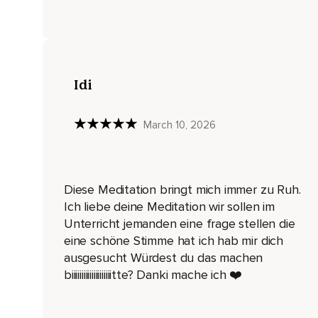
Atme noch einmal gemeinsam mit mir tief ein und lange wied
Und nun stell dir vor,
Dass du dich jetzt gerade auf einer wunderschönen großen
Idi
Es ist herrlich warm.
Und überall um dich herum siehst du Bäume und bunte Blum
March 10, 2026
Die Blumen duften so wunderbar,
Dass ganz viele Schmetterlinge auf ihren Blüten sitzen und i
Diese Meditation bringt mich immer zu Ruh.
Und während du hier ruhig und zufrieden sitzt,
Ich liebe deine Meditation wir sollen im
Siehst du auf einmal,
Unterricht jemanden eine frage stellen die
eine schöne Stimme hat ich hab mir dich
Dass hinter einem Baum ein weißes Fellknäuel mit großen b
ausgesucht Würdest du das machen
Beim näheren Hinschauen erkennst du,
biiiiiiiiiiiiiiiiiiiitte? Danki mache ich ❤️
Dass es ein kleines weißes Kaninchen ist.