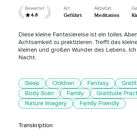
Bewertet
Art
Aktivität
Ge
4.8
Geführt
Meditation
Ki
Diese kleine Fantasiereise ist ein tolles Abe
Achtsamkeit zu praktizieren. Trefft das klei
kleinen und großen Wunder des Lebens. Ich 
Nacht.
Sleep
Children
Fantasy
Grati
Body Scan
Family
Gratitude Prac
Nature Imagery
Family Friendly
Transkription