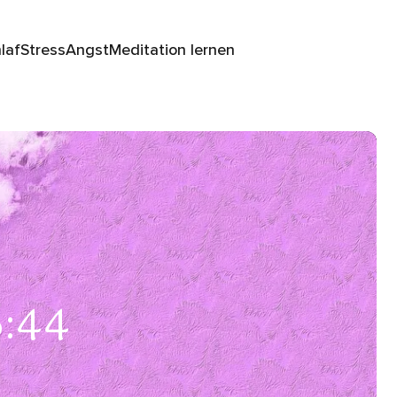
laf
Stress
Angst
Meditation lernen
5:44