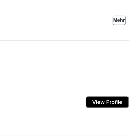
Mehr
richtig gemütlich.
me langsam zur Ruhe.
hr viel gesehen und erlebt.
 durchgehen.
View Profile