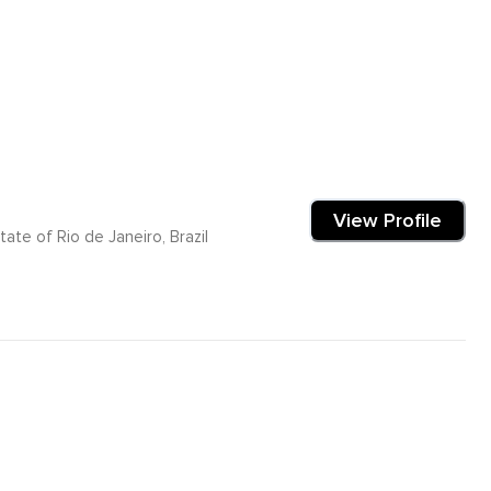
View Profile
ate of Rio de Janeiro, Brazil
rientem para o caminho do bem.