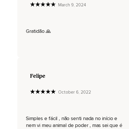
Explore esse lugar mágico e seguro.
March 9, 2024
Sinta a força da terra na planta dos seus pés.
E quando estiver perfeitamente integrado,
Gratidão 🙏
Peça ao seu animal de poder que se apresente.
Leve em conta que alguns animais são mais desconfiados ou
Se o seu se apresentou,
Procure olhá-lo nos olhos,
Conversar com ele,
Felipe
Mostre-lhe que pode confiar em você.
Estabeleça uma ligação mais próxima com seu animal guia.
October 6, 2022
Peça-lhe que se aproxime,
Estenda sua mão direita e lhe acaricie tocando seu pelo,
Simples e fácil , não senti nada no início e
Penas ou escamas.
nem vi meu animal de poder , mas sei que é