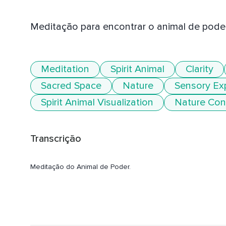
Meditação para encontrar o animal de poder ,
Meditation
Spirit Animal
Clarity
Sacred Space
Nature
Sensory Ex
Spirit Animal Visualization
Nature Con
Transcrição
Meditação do Animal de Poder.
Escolha um lugar calmo,
Onde você saiba que não será interrompido.
Encontre uma posição confortável.