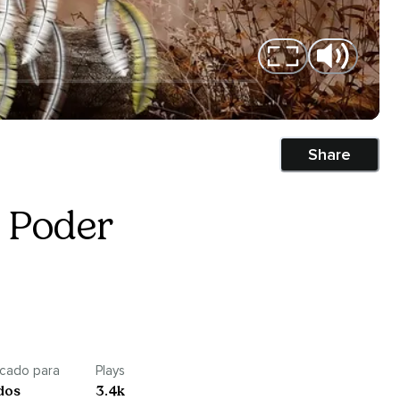
Share
e Poder
icado para
Plays
dos
3.4k