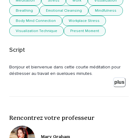
Meditation
Stress
Work
Visualization
Breathing
Emotional Cleansing
Mindfulness
Body Mind Connection
Workplace Stress
Visualization Technique
Present Moment
Script
Bonjour et bienvenue dans cette courte méditation pour
déstresser au travail en quelques minutes.
plus
Où que vous soyez,
Fermez délicatement vos yeux et connectez-vous à votre
respiration.
Observez son jugement,
Rencontrez votre professeur
Son rythme qui s'exécute sans effort.
Peu à peu,
Mary Graham