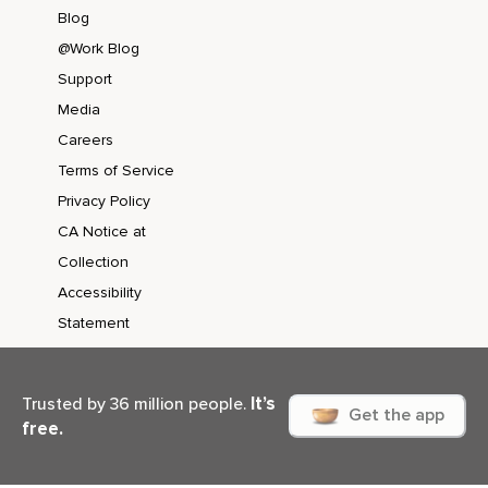
Blog
@Work Blog
Support
Media
Careers
Terms of Service
Privacy Policy
CA Notice at
Collection
Accessibility
Statement
It’s
Trusted by 36 million people.
Get the app
free.