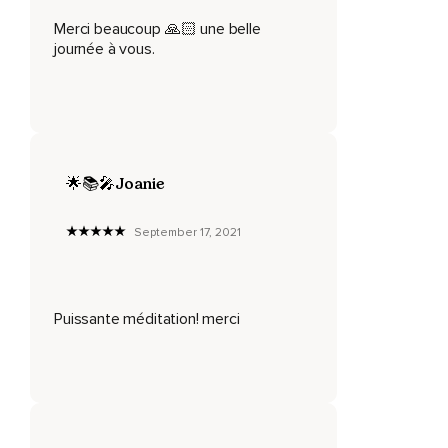
votre corps,
Merci beaucoup 🙏🏻 une belle
Assis sur votre chaise ou à même le sol.
journée à vous.
Visualisez-vous au-dessus de votre tête,
Puis au niveau du plafond,
Traverser le toit,
Et tel un corps qui se grandit à volonté,
🌟📚🎤Joanie
Vous voyez à présent l'ensemble de votre lieu de travail et
les alentours.
September 17, 2021
Vous observez le monde devenir de plus en plus petit,
Alors que vous vous envolez de plus en plus haut.
Puissante méditation! merci
Restez là quelques instants,
Respirez lentement et en pleine conscience.
Vous redescendez sur votre lieu de travail,
Revenez progressivement dans votre corps,