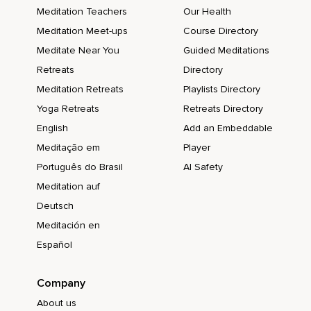
Meditation Teachers
Our Health
Meditation Meet-ups
Course Directory
Meditate Near You
Guided Meditations
Retreats
Directory
Meditation Retreats
Playlists Directory
Yoga Retreats
Retreats Directory
English
Add an Embeddable
Meditação em
Player
Português do Brasil
AI Safety
Meditation auf
Deutsch
Meditación en
Español
Company
About us