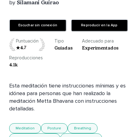
by
Silamani Guirao
Escuchar sin conexión
Reproducir en la App
Puntuación
Tipo
Adecuado para
4.7
Guiadas
Experimentados
Reproducciones
4.1k
Esta meditación tiene instrucciones mínimas y es 
idónea para personas que han realizado la 
meditación Metta Bhavana con instrucciones 
detalladas.
Meditation
Posture
Breathing