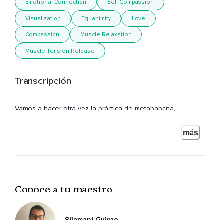
Emotional Connection
Self Compassion
Visualization
Equanimity
Love
Compassion
Muscle Relaxation
Muscle Tension Release
Transcripción
Vamos a hacer otra vez la práctica de metababana,
Marcaré las cinco etapas como antes,
más
Pero ahora haremos la meditación sólo con unas
instrucciones mínimas.
Pasamos un par de minutos buscando una postura cómoda
en la que puedan fluir todas las energías de nuestro cuerpo,
Conoce a tu maestro
Estableciendo una base firme pero sin rigidez,
Soltamos cualquier tensión que se encuentre en los
Silamani Guirao