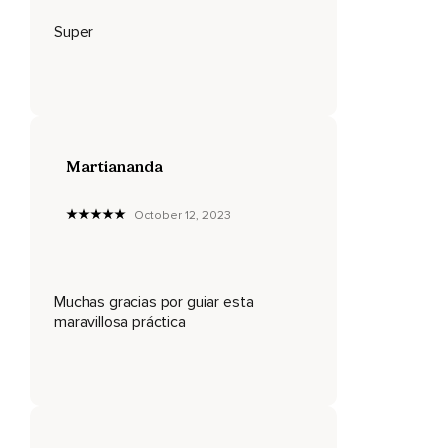
¿cuál es el tono anímico de mi experiencia presente?
Super
Conectamos con el corazón,
Conectamos con un deseo de bienestar para nosotros
mismos,
Que yo sea feliz,
Martiananda
Que me libere del sufrimiento y de sus causas.
Pasamos a la segunda etapa en la que traemos a la mente
October 12, 2023
a un buen amigo.
Conecto con mi aprecio para esta persona,
Muchas gracias por guiar esta
Me regocijo en la amistad que tengo con ella,
maravillosa práctica
Que mi amigo sea feliz,
Que viva con plenitud.
Ahora entramos en la siguiente etapa,
Donde intentamos conectar emocionalmente con una