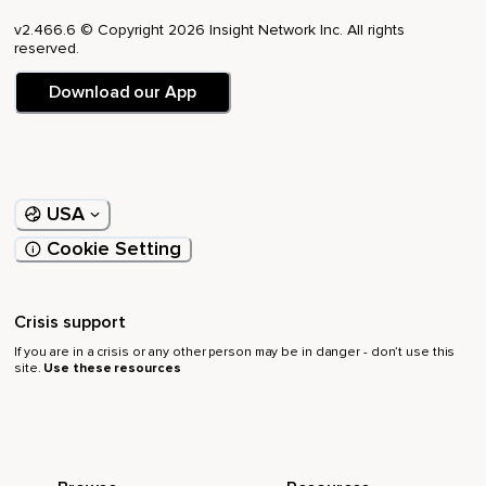
Que te conecta con tu niño interior y con el tiempo
v2.466.6 © Copyright 2026 Insight Network Inc. All rights
perfecto.
reserved.
Así que puedes pedir la asistencia de cualquiera de los
Download our App
arcángeles.
Y finalmente agradecer por estar en este espacio de
protección,
Agradecer a tu energía,
USA
Agradecer a los ángeles y pedir que se mantenga allí esta
Cookie Setting
protección,
Esta pirámide,
Crisis support
Hasta cuando tú así lo decidas.
If you are in a crisis or any other person may be in danger - don’t use this
site.
Use these resources
Y puedes hacer esta visualización en cualquier momento
que necesites,
Tantas veces al día como lo desees.
Puedes también cambiar de color si eso es cómodo para ti.