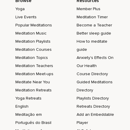
Browse
Resources
Lo importante es que sepas que en este espacio sólo va a
Yoga
Member Plus
entrar energía de alta vibración.
Live Events
Meditation Timer
Así que agradece con mucho amor esta contención de
Popular Meditations
Become a Teacher
energía.
Meditation Music
Better sleep guide
Luego puedes abrir tus ojos y así los mantengas abiertos.
Meditation Playlists
How to meditate
Meditation Courses
guide
Esta pirámide se mantendrá con tu intención.
Meditation Topics
Anxiety's Effects On
Y si sientes que pronto se ha desvanecido,
Meditation Teachers
Our Health
Que no la puedes percibir bien,
Meditation Meet-ups
Course Directory
Tómate unos minutos nuevamente,
Meditate Near You
Guided Meditations
Meditation Retreats
Directory
Cierra tus ojos y crea esa pirámide.
Yoga Retreats
Playlists Directory
Espero que este ejercicio tan poderoso te sirva para
English
Retreats Directory
mantenerte allí,
Meditação em
Add an Embeddable
En tu nivel energético,
Português do Brasil
Player
En el que deseas vibrando alto y contenido contigo mismo.