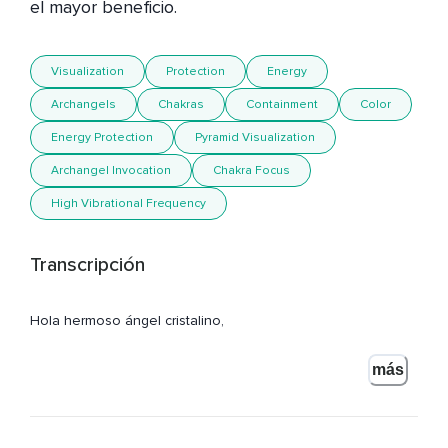
el mayor beneficio. 
Visualization
Protection
Energy
Archangels
Chakras
Containment
Color
Energy Protection
Pyramid Visualization
Archangel Invocation
Chakra Focus
High Vibrational Frequency
Transcripción
Hola hermoso ángel cristalino,
Te quiero dar la bienvenida a este espacio donde vamos a
más
hacer una visualización muy sencilla que puedes utilizar en
cualquier momento para proteger tu energía,
Para mantenerte dentro de tu espacio.