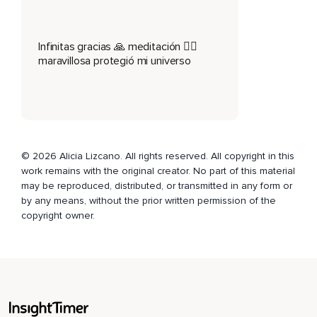
La conexión con el amor por ti mismo,
Por ti misma.
Infinitas gracias 🙏 meditación 🧘‍♀️
maravillosa protegió mi universo
El arcángel Zaquiel,
Que es aquel que nos permite transformar aquello que ya
no necesitamos.
El arcángel Uriel,
Que nos conecta con la abundancia del universo para saber
© 2026 Alicia Lizcano. All rights reserved. All copyright in this
que todo está dado para nosotros.
work remains with the original creator. No part of this material
may be reproduced, distributed, or transmitted in any form or
El arcángel Rafael,
by any means, without the prior written permission of the
copyright owner.
Que nos regala sanación.
El arcángel Gabriel,
Que nos conecta con esos espacios de creación y de
nuevos comienzos.
O puedes invocar al arcángel Metatron,