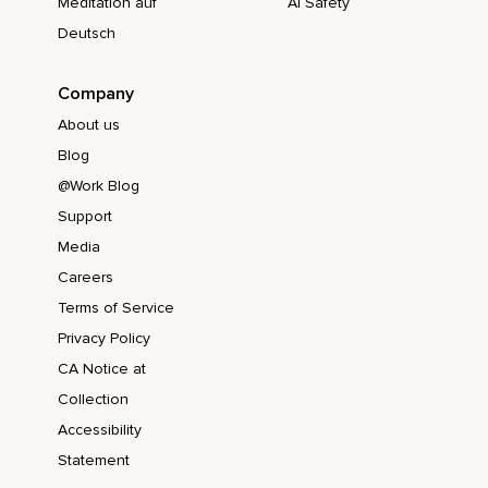
Meditation auf
AI Safety
Bendiciones hermoso ángel cristalino y recuerda que te
Deutsch
habló Alicia Liskano de Alquimia del Cielo.
Namasté.
Company
About us
Blog
@Work Blog
Support
Media
Careers
Terms of Service
Privacy Policy
CA Notice at
Collection
Accessibility
Statement