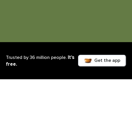
It’s
Trusted by 36 million people.
Get the app
free.
O que você irá aprender
Este curso tem uma aplicação prática para pessoas